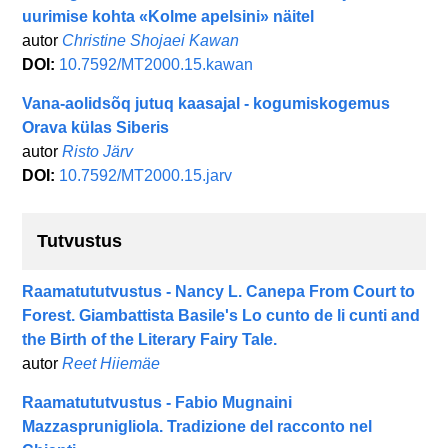
uurimise kohta «Kolme apelsini» näitel
autor
Christine Shojaei Kawan
DOI:
10.7592/MT2000.15.kawan
Vana-aolidsõq jutuq kaasajal - kogumiskogemus
Orava külas Siberis
autor
Risto Järv
DOI:
10.7592/MT2000.15.jarv
Tutvustus
Raamatututvustus - Nancy L. Canepa From Court to
Forest. Giambattista Basile's Lo cunto de li cunti and
the Birth of the Literary Fairy Tale.
autor
Reet Hiiemäe
Raamatututvustus - Fabio Mugnaini
Mazzasprunigliola. Tradizione del racconto nel