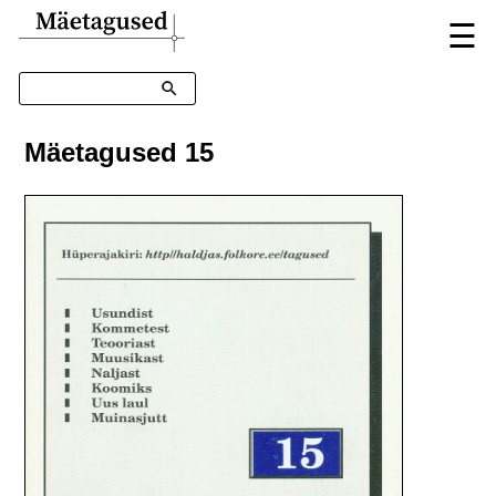
☰
Otsing
Mäetagused 15