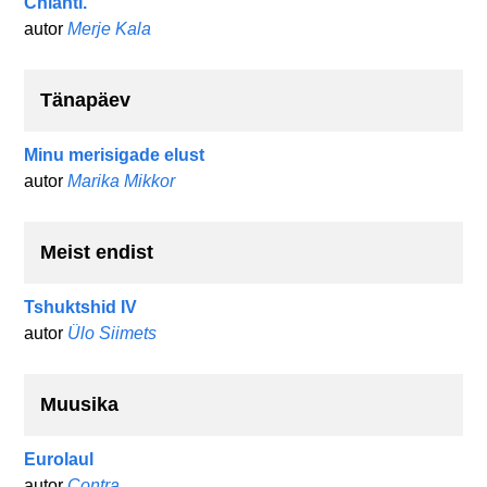
Chianti.
autor
Merje Kala
Tänapäev
Minu merisigade elust
autor
Marika Mikkor
Meist endist
Tshuktshid IV
autor
Ülo Siimets
Muusika
Eurolaul
autor
Contra