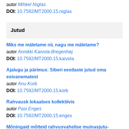
autor
Mihkel Niglas
DOI:
10.7592/MT2000.15.niglas
Jutud
Miks me mäletame nii, nagu me mäletame?
autor
Annikki Kaivola-Bregenhøj
DOI:
10.7592/MT2000.15.kaivola
Ajalugu ja pärimus: Siberi eestlaste jutud oma
esivanematest
autor
Anu Korb
DOI:
10.7592/MT2000.15.korb
Rahvausk lokaalses kollektiivis
autor
Pasi Enges
DOI:
10.7592/MT2000.15.enges
Mõningaid mõtteid rahvusvahelise muinasjutu-