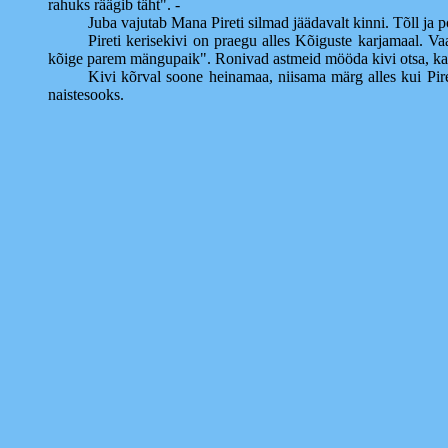
rahuks räägib täht". -
Juba vajutab Mana Pireti silmad jäädavalt kinni. Tõll ja 
Pireti kerisekivi on praegu alles Kõiguste karjamaal. Va
kõige parem mängupaik". Ronivad astmeid mööda kivi otsa, ka
Kivi kõrval soone heinamaa, niisama märg alles kui Piret
naistesooks.