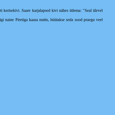
ti kerisekivi. Saare karjalapsed kivi nähes ütlema: "Seal ülevel
igi naine Piretiga kaasa nuttis, hüütakse seda sood praegu veel