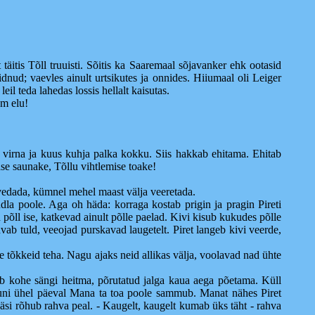
täitis Tõll truuisti. Sõitis ka Saaremaal sõjavanker ehk ootasid
idnud; vaevles ainult urtsikutes ja onnides. Hiiumaal oli Leiger
il teda lahedas lossis hellalt kaisutas.
am elu!
s virna ja kuus kuhja palka kokku. Siis hakkab ehitama. Ehitab
se saunake, Tõllu vihtlemise toake!
l vedada, kümnel mehel maast välja veeretada.
udla poole. Aga oh häda: korraga kostab prigin ja pragin Pireti
põll ise, katkevad ainult põlle paelad. Kivi kisub kukudes põlle
hvab tuld, veeojad purskavad laugetelt. Piret langeb kivi veerde,
le tõkkeid teha. Nagu ajaks neid allikas välja, voolavad nad ühte
peab kohe sängi heitma, põrutatud jalga kaua aega põetama. Küll
a kuni ühel päeval Mana ta toa poole sammub. Manat nähes Piret
i rõhub rahva peal. - Kaugelt, kaugelt kumab üks täht - rahva