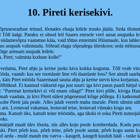
10. Pireti kerisekivi.
pruseseaduse teinud, tõotades eluaja leilele truuks jääda. Seda tõotust 
 Tõll iialgi. Paraku ei olnud leil Saares enesele veel ausat asupaika le
es südamesõpra vaatamas käia, vaid tõttas ennemini Hiiumaale, kus lahke le
aus asupaik valmistada. Sõbrad elagu sõpradega üheskoos; seda mõnus
kõige armsam asupaik leilele.
a, Piret, valmista kodune kolle!"
ja vedama, Piret ahju ja kerise jaoks kiva kokka koguma. Tõll veab vii
, vaatab: kas see rootslaste linn või daanlaste loss? See ainult saarla
tas, käis Piret mööda Saaremaad sauna ahju ja kerise tarvis kiva korjamas.
õlblikud. Ei kannud väikseid ega just suuri: iga kivi paras paaril härja
b: "Paremat kerisekivi ei või enam ollagi!" Piret kivi põlle, kiviga Ha
uab vaadata, ju kivi Pireti sülest põgenenud kõige põllega. Ei katkenud 
e Pireti jala peale. Alles jalalt veereb maha murule. Pireti silmist sä
lja aru. Leotavad vakamaa, leotavad teise, leotavad viimaks kogu aru.
ma. Katsub üks, katsub teine trööstida, aga ükski ei oska Pireti nutuoja
oks.
es märjalt maalt üles tõusta, siis alles koju poole komberdada. Kodu 
 ükski. Piret põeb kuu, põeb teise, põeb poole aastat, põeb kogu aast
eda - muld matab mu vaeva - kaugelt, kaugelt kuulub hääl - raske käs