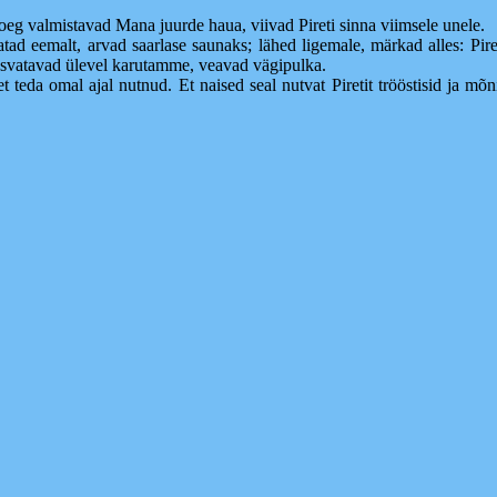
poeg valmistavad Mana juurde haua, viivad Pireti sinna viimsele unele.
atad eemalt, arvad saarlase saunaks; lähed ligemale, märkad alles: Pire
svatavad ülevel karutamme, veavad vägipulka.
 teda omal ajal nutnud. Et naised seal nutvat Piretit trööstisid ja mõn