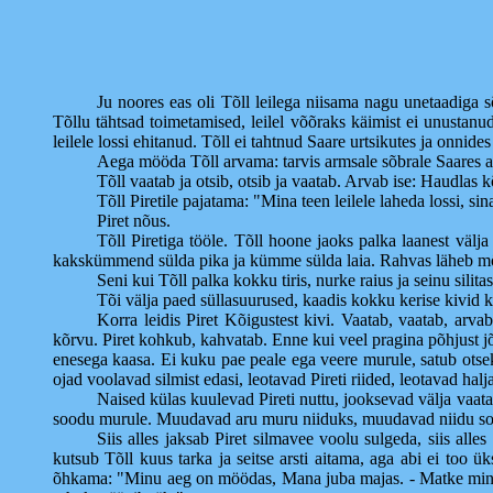
Ju noores eas oli Tõll leilega niisama nagu unetaadiga sõ
Tõllu tähtsad toimetamised, leilel võõraks käimist ei unustanud
leilele lossi ehitanud. Tõll ei tahtnud Saare urtsikutes ja onnid
Aega mööda Tõll arvama: tarvis armsale sõbrale Saares 
Tõll vaatab ja otsib, otsib ja vaatab. Arvab ise: Haudlas 
Tõll Piretile pajatama: "Mina teen leilele laheda lossi, sin
Piret nõus.
Tõll Piretiga tööle. Tõll hoone jaoks palka laanest väl
kakskümmend sülda pika ja kümme sülda laia. Rahvas läheb mööda
Seni kui Tõll palka kokku tiris, nurke raius ja seinu sili
Tõi välja paed süllasuurused, kaadis kokku kerise kivid k
Korra leidis Piret Kõigustest kivi. Vaatab, vaatab, arva
kõrvu. Piret kohkub, kahvatab. Enne kui veel pragina põhjust jõ
enesega kaasa. Ei kuku pae peale ega veere murule, satub otsekoh
ojad voolavad silmist edasi, leotavad Pireti riided, leotavad ha
Naised külas kuulevad Pireti nuttu, jooksevad välja vaata
soodu murule. Muudavad aru muru niiduks, muudavad niidu so
Siis alles jaksab Piret silmavee voolu sulgeda, siis all
kutsub Tõll kuus tarka ja seitse arsti aitama, aga abi ei too
õhkama: "Minu aeg on möödas, Mana juba majas. - Matke mind a