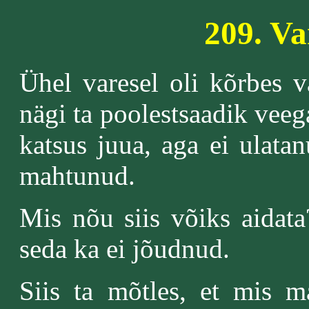
209. Va
Ühel varesel oli kõrbes 
nägi ta poolestsaadik veeg
katsus juua, aga ei ulatan
mahtunud.
Mis nõu siis võiks aidata
seda ka ei jõudnud.
Siis ta mõtles, et mis 