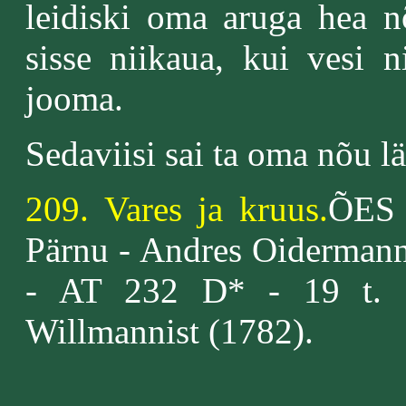
leidiski oma aruga hea n
sisse niikaua, kui vesi n
jooma.
Sedaviisi sai ta oma nõu lä
209. Vares ja kruus.
ÕES 
Pärnu - Andres Oidermann 
- AT 232 D* - 19 t. Po
Willmannist (1782).