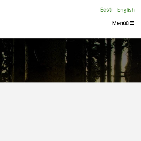
Eesti
English
Menüü
☰