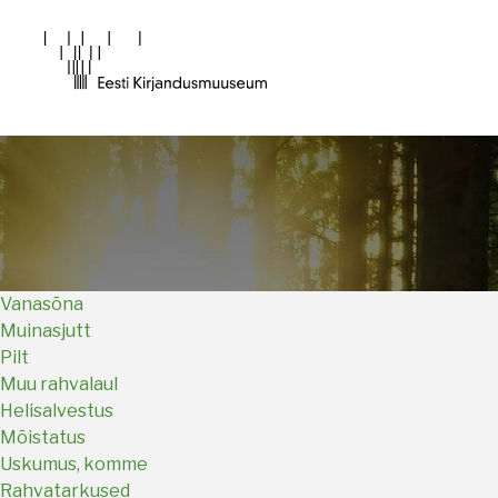
Main
navigation
Vanasõna
Muinasjutt
Pilt
Muu rahvalaul
Helisalvestus
Mõistatus
Uskumus, komme
Rahvatarkused