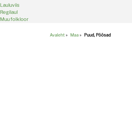
Lauluviis
Regilaul
Muu folkloor
Avaleht
»
Maa
»
Puud, Põõsad
Breadcrumb