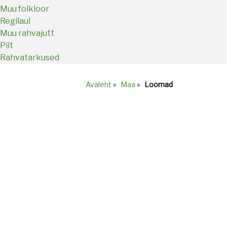
Muu folkloor
Regilaul
Muu rahvajutt
Pilt
Rahvatarkused
Avaleht
»
Maa
»
Loomad
Breadcrumb