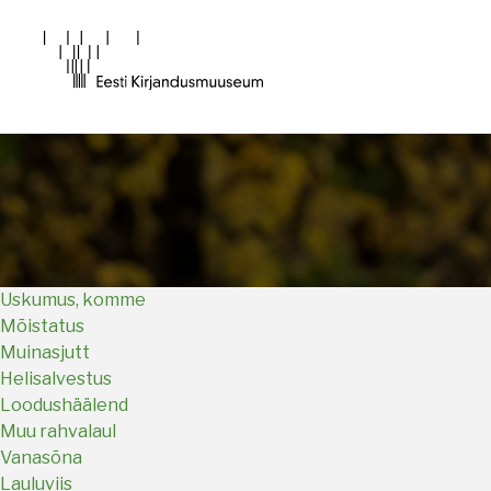
Main
navigation
Uskumus, komme
Mõistatus
Muinasjutt
Helisalvestus
Loodushäälend
Muu rahvalaul
Vanasõna
Lauluviis