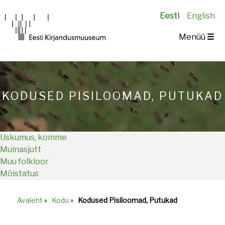
Eesti
English
Main
Menüü
☰
navigation
KODUSED PISILOOMAD, PUTUKAD
Uskumus, komme
Muinasjutt
Muu folkloor
Mõistatus
Avaleht
»
Kodu
»
Kodused Pisiloomad, Putukad
Breadcrumb