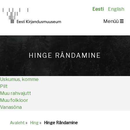
Eesti
English
Main
Menüü
☰
navigation
HINGE RÄNDAMINE
Uskumus, komme
Pilt
Muu rahvajutt
Muu folkloor
Vanasõna
Avaleht
»
Hing
»
Hinge Rändamine
Breadcrumb