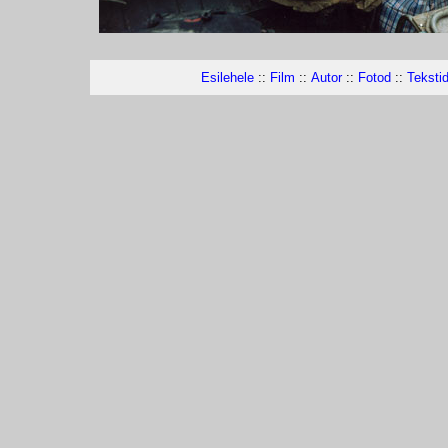
Esilehele
::
Film
::
Autor
::
Fotod
::
Teksti