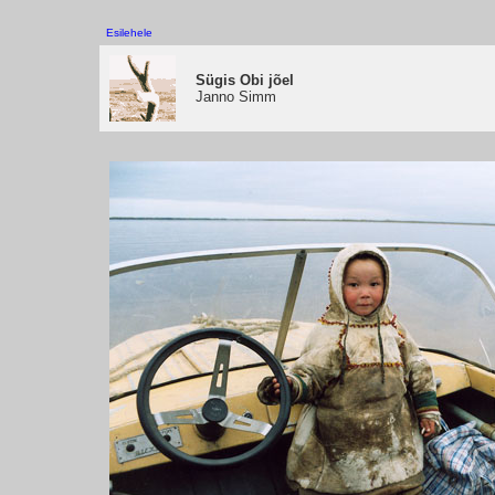
Esilehele
Sügis Obi jõel
Janno Simm