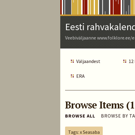
Skip
to
Main
Eesti rahvakalen
Content
Veebiväljaanne www.folklore.ee/e
Väljaandest
12
ERA
Browse Items (1
BROWSE ALL
BROWSE BY T
Tags: x Seasaba