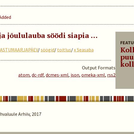
Added
 ja jõululauba söödi siapia …
FEATU
Kol
AASTUMAARJAPÄEV
/
söögid
/
toitlus
/
x Seasaba
puu
koll
Output Formats
atom
,
dc-rdf
,
dcmes-xml
,
json
,
omeka-xml
,
rss2
valuule Arhiiv, 2017