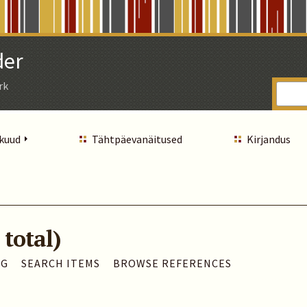
der
rk
 kuud
Tähtpäevanäitused
Kirjandus
 total)
AG
SEARCH ITEMS
BROWSE REFERENCES