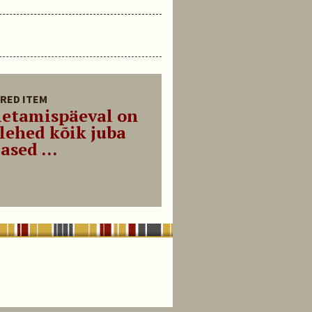
RED ITEM
letamispäeval on
lehed kõik juba
ased ...