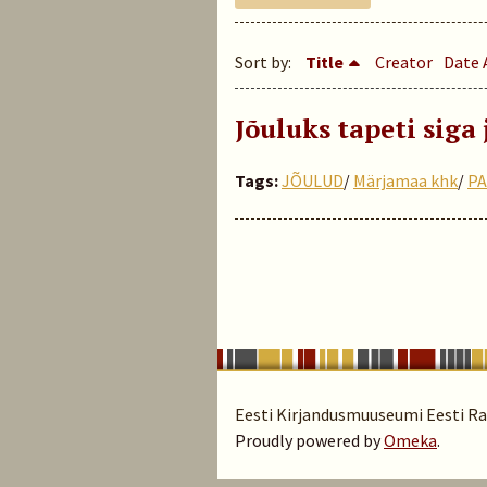
Sort by:
Title
Creator
Date 
Jõuluks tapeti siga
Tags:
JÕULUD
/
Märjamaa khk
/
P
Eesti Kirjandusmuuseumi Eesti Rah
Proudly powered by
Omeka
.