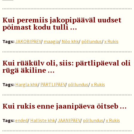
Kui peremiis jakopipääväl uudset
põimast kodu tulli …
Tags:
JAKOBIPÄEV
/
maagia
/
Nõo khk
/
põllundus
/
x Rukis
Kui rüäkülv oli, siis: pärtlipäeval oli
rügä äkiline …
Tags:
Hargla khk
/
PÄRTLIPÄEV
/
põllundus
/
x Rukis
Kui rukis enne jaanipäeva õitseb …
Tags:
ended
/
Halliste khk
/
JAANIPÄEV
/
põllundus
/
x Rukis