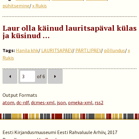
pühitsemine
/
x Rukis
Laur olla käinud lauritsapäval külas
ja küsinud …
Tags:
Hanila khk
/
LAURITSAPÄEV
/
PÄRTLIPÄEV
/
põllundus
/
x
Rukis
of 6
Output Formats
atom
,
dc-rdf
,
dcmes-xml
,
json
,
omeka-xml
,
rss2
Eesti Kirjandusmuuseumi Eesti Rahvaluule Arhiiv, 2017