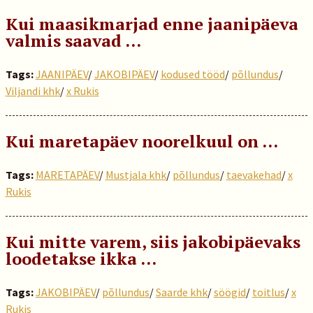
Kui maasikmarjad enne jaanipäeva
valmis saavad …
Tags:
JAANIPÄEV
/
JAKOBIPÄEV
/
kodused tööd
/
põllundus
/
Viljandi khk
/
x Rukis
Kui maretapäev noorelkuul on …
Tags:
MARETAPÄEV
/
Mustjala khk
/
põllundus
/
taevakehad
/
x
Rukis
Kui mitte varem, siis jakobipäevaks
loodetakse ikka …
Tags:
JAKOBIPÄEV
/
põllundus
/
Saarde khk
/
söögid
/
toitlus
/
x
Rukis