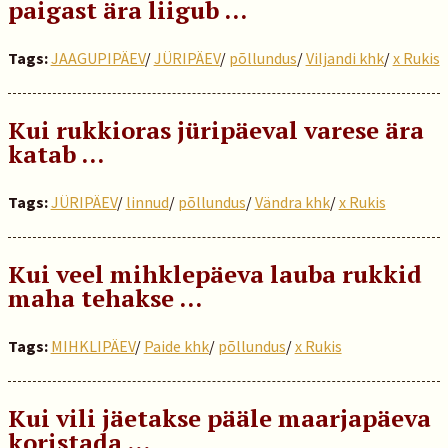
paigast ära liigub …
Tags:
JAAGUPIPÄEV
/
JÜRIPÄEV
/
põllundus
/
Viljandi khk
/
x Rukis
Kui rukkioras jüripäeval varese ära
katab …
Tags:
JÜRIPÄEV
/
linnud
/
põllundus
/
Vändra khk
/
x Rukis
Kui veel mihklepäeva lauba rukkid
maha tehakse …
Tags:
MIHKLIPÄEV
/
Paide khk
/
põllundus
/
x Rukis
Kui vili jäetakse pääle maarjapäeva
koristada …