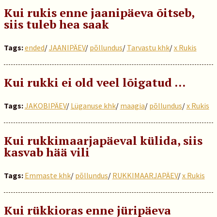
Kui rukis enne jaanipäeva õitseb,
siis tuleb hea saak
Tags:
ended
/
JAANIPÄEV
/
põllundus
/
Tarvastu khk
/
x Rukis
Kui rukki ei old veel lõigatud …
Tags:
JAKOBIPÄEV
/
Lüganuse khk
/
maagia
/
põllundus
/
x Rukis
Kui rukkimaarjapäeval külida, siis
kasvab hää vili
Tags:
Emmaste khk
/
põllundus
/
RUKKIMAARJAPÄEV
/
x Rukis
Kui rükkioras enne jüripäeva