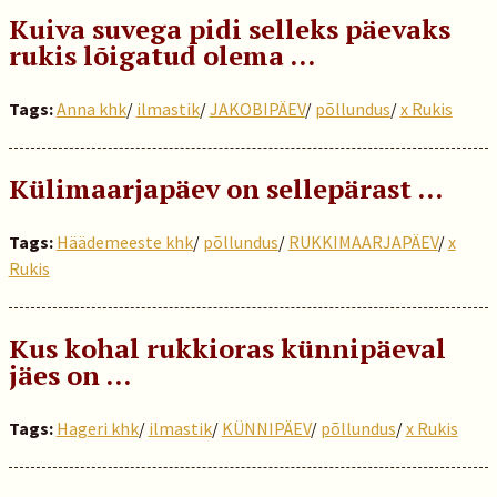
Kuiva suvega pidi selleks päevaks
rukis lõigatud olema …
Tags:
Anna khk
/
ilmastik
/
JAKOBIPÄEV
/
põllundus
/
x Rukis
Külimaarjapäev on sellepärast …
Tags:
Häädemeeste khk
/
põllundus
/
RUKKIMAARJAPÄEV
/
x
Rukis
Kus kohal rukkioras künnipäeval
jäes on …
Tags:
Hageri khk
/
ilmastik
/
KÜNNIPÄEV
/
põllundus
/
x Rukis