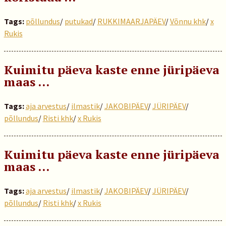
Tags:
põllundus
/
putukad
/
RUKKIMAARJAPÄEV
/
Võnnu khk
/
x
Rukis
Kuimitu päeva kaste enne jüripäeva
maas …
Tags:
aja arvestus
/
ilmastik
/
JAKOBIPÄEV
/
JÜRIPÄEV
/
põllundus
/
Risti khk
/
x Rukis
Kuimitu päeva kaste enne jüripäeva
maas …
Tags:
aja arvestus
/
ilmastik
/
JAKOBIPÄEV
/
JÜRIPÄEV
/
põllundus
/
Risti khk
/
x Rukis