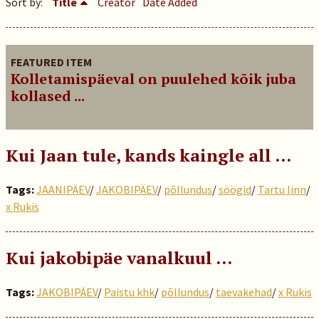
Sort by:
Title
Creator
Date Added
FEATURED ITEM
Kolletamispäeval on puulehed kõik juba
kollased ...
Kui Jaan tule, kands kaingle all …
Tags:
JAANIPÄEV
/
JAKOBIPÄEV
/
põllundus
/
söögid
/
Tartu linn
/
x Rukis
Kui jakobipäe vanalkuul …
Tags:
JAKOBIPÄEV
/
Paistu khk
/
põllundus
/
taevakehad
/
x Rukis