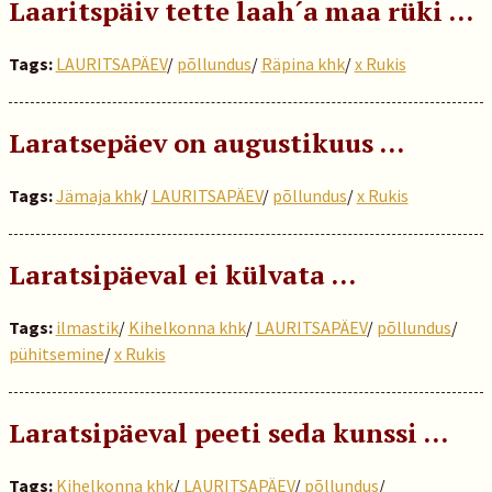
Laaritspäiv tette laah´a maa rüki ...
Tags:
LAURITSAPÄEV
/
põllundus
/
Räpina khk
/
x Rukis
Laratsepäev on augustikuus ...
Tags:
Jämaja khk
/
LAURITSAPÄEV
/
põllundus
/
x Rukis
Laratsipäeval ei külvata …
Tags:
ilmastik
/
Kihelkonna khk
/
LAURITSAPÄEV
/
põllundus
/
pühitsemine
/
x Rukis
Laratsipäeval peeti seda kunssi …
Tags:
Kihelkonna khk
/
LAURITSAPÄEV
/
põllundus
/