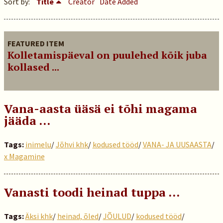
Sort by:
Title
Creator
Date Added
FEATURED ITEM
Kolletamispäeval on puulehed kõik juba
kollased ...
Vana-aasta üäsä ei tõhi magama
jääda …
Tags:
inimelu
/
Jõhvi khk
/
kodused tööd
/
VANA- JA UUSAASTA
/
x Magamine
Vanasti toodi heinad tuppa …
Tags:
Äksi khk
/
heinad, õled
/
JÕULUD
/
kodused tööd
/