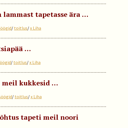
 lammast tapetasse ära …
söögid
/
toitlus
/
x Liha
tsiapää …
öögid
/
toitlus
/
x Liha
 meil kukkesid …
söögid
/
toitlus
/
x Liha
õhtus tapeti meil noori