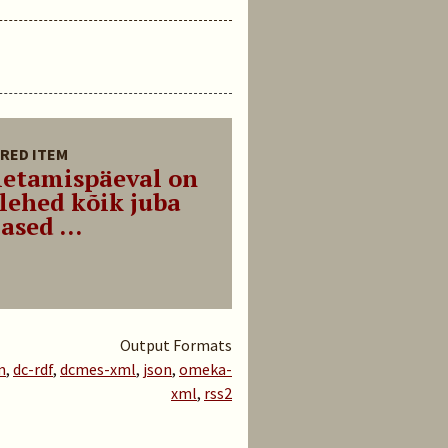
RED ITEM
letamispäeval on
lehed kõik juba
ased ...
Output Formats
m
,
dc-rdf
,
dcmes-xml
,
json
,
omeka-
xml
,
rss2