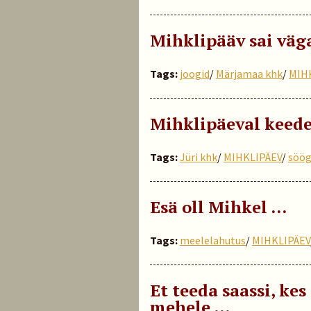
Mihklipääv sai väga
Tags:
joogid
/
Märjamaa khk
/
MIH
Mihklipäeval keede
Tags:
Jüri khk
/
MIHKLIPÄEV
/
söög
Esä oll Mihkel …
Tags:
meelelahutus
/
MIHKLIPÄEV
Et teeda saassi, kes
mehele …