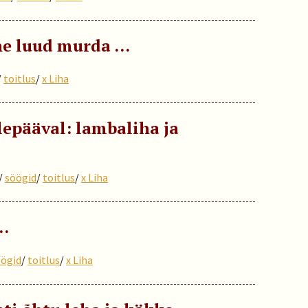
he luud murda …
/
toitlus
/
x Liha
epääval: lambaliha ja
/
söögid
/
toitlus
/
x Liha
 …
öögid
/
toitlus
/
x Liha