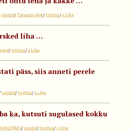
ti õhtu leha ja käkke …
/
söögid
/
Tarvastu khk
/
toitlus
/
x Liha
rsked liha …
ögid
/
toitlus
/
x Liha
ati päss, siis anneti perele
/
söögid
/
toitlus
/
x Liha
iba ka, kutsuti sugulased kokku
IHKLIPÄEV
/
söögid
/
toitlus
/
x Liha