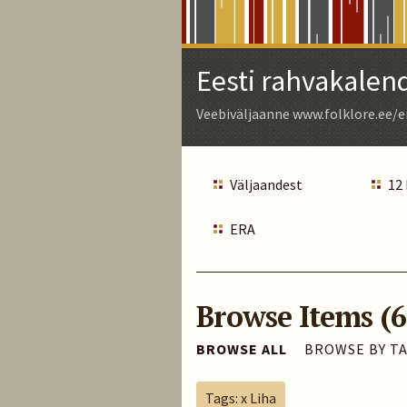
Skip
to
Main
Eesti rahvakalen
Content
Veebiväljaanne www.folklore.ee/e
Väljaandest
12
ERA
Browse Items (6
BROWSE ALL
BROWSE BY T
Tags: x Liha