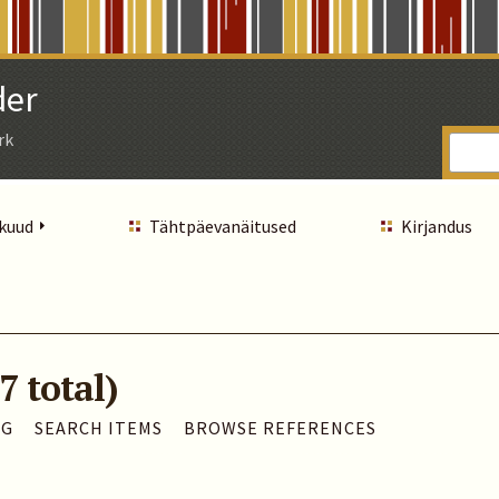
der
rk
 kuud
Tähtpäevanäitused
Kirjandus
7 total)
AG
SEARCH ITEMS
BROWSE REFERENCES