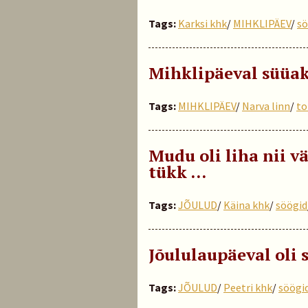
Tags:
Karksi khk
/
MIHKLIPÄEV
/
sö
Mihklipäeval süüak
Tags:
MIHKLIPÄEV
/
Narva linn
/
to
Mudu oli liha nii v
tükk …
Tags:
JÕULUD
/
Käina khk
/
söögid
Jõululaupäeval oli
Tags:
JÕULUD
/
Peetri khk
/
söögi