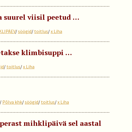
 suurel viisil peetud …
KLIPÄEV
/
söögid
/
toitlus
/
x Liha
takse klimbisuppi …
id
/
toitlus
/
x Liha
/
Põlva khk
/
söögid
/
toitlus
/
x Liha
 perast mihklipäivä sel aastal