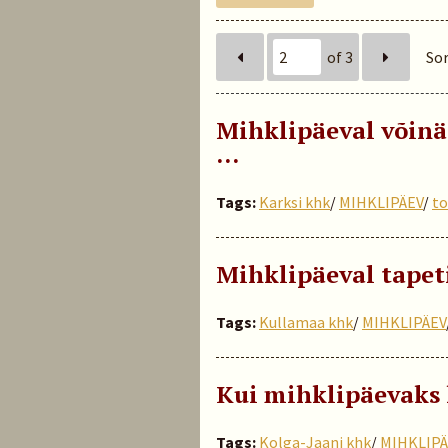
of 3
Sor
Mihklipäeval võinäd
...
Tags:
Karksi khk
/
MIHKLIPÄEV
/
to
Mihklipäeval tapeti
Tags:
Kullamaa khk
/
MIHKLIPÄEV
Kui mihklipäevaks
Tags:
Kolga-Jaani khk
/
MIHKLIPÄ