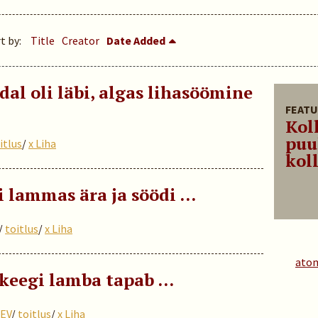
t by:
Title
Creator
Date Added
al oli läbi, algas lihasöömine
FEATU
Kol
puu
itlus
/
x Liha
koll
 lammas ära ja söödi ...
/
toitlus
/
x Liha
ato
 keegi lamba tapab …
EV
/
toitlus
/
x Liha