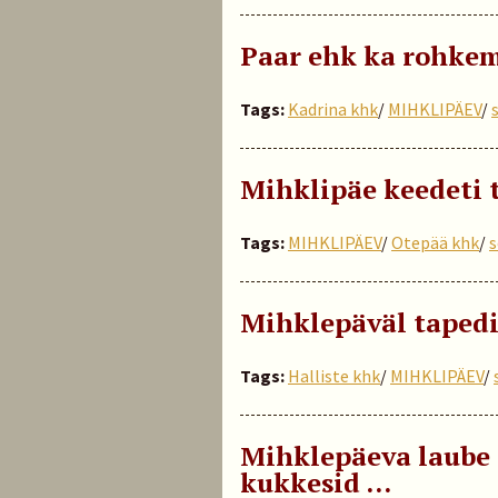
Paar ehk ka rohkem
Tags:
Kadrina khk
/
MIHKLIPÄEV
/
Mihklipäe keedeti 
Tags:
MIHKLIPÄEV
/
Otepää khk
/
s
Mihklepäväl tapedi
Tags:
Halliste khk
/
MIHKLIPÄEV
/
Mihklepäeva laube 
kukkesid …