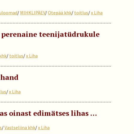
uloomad
/
MIHKLIPÄEV
/
Otepää khk
/
toitlus
/
x Liha
 perenaine teenijatüdrukule
khk
/
toitlus
/
x Liha
a hand
tlus
/
x Liha
as oinast edimätses lihas …
s
/
Vastseliina khk
/
x Liha