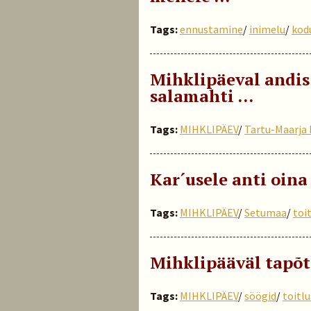
Tags:
ennustamine
/
inimelu
/
kod
Mihklipäeval andis
salamahti …
Tags:
MIHKLIPÄEV
/
Tartu-Maarja 
Kar´usele anti oin
Tags:
MIHKLIPÄEV
/
Setumaa
/
toi
Mihklipääväl tapõt
Tags:
MIHKLIPÄEV
/
söögid
/
toitlu