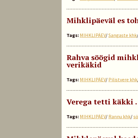
Mihklipäeväl es to
Tags:
MIHKLIPÄEV
/
Sangaste khk
Rahva söögid mihkl
verikäkid
Tags:
MIHKLIPÄEV
/
Pilistvere khk
Verega tetti käkki
Tags:
MIHKLIPÄEV
/
Rannu khk
/
s