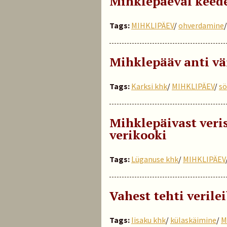
Mihklepäeval keede
Tags:
MIHKLIPÄEV
/
ohverdamine
Mihklepääv anti vä
Tags:
Karksi khk
/
MIHKLIPÄEV
/
sö
Mihklepäivast verist
verikooki
Tags:
Lüganuse khk
/
MIHKLIPÄEV
Vahest tehti verile
Tags:
Iisaku khk
/
külaskäimine
/
M