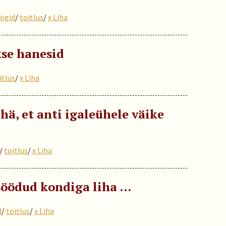
ögid
/
toitlus
/
x Liha
se hanesid
itlus
/
x Liha
ähä, et anti igaleühele väike
/
toitlus
/
x Liha
 söödud kondiga liha …
d
/
toitlus
/
x Liha