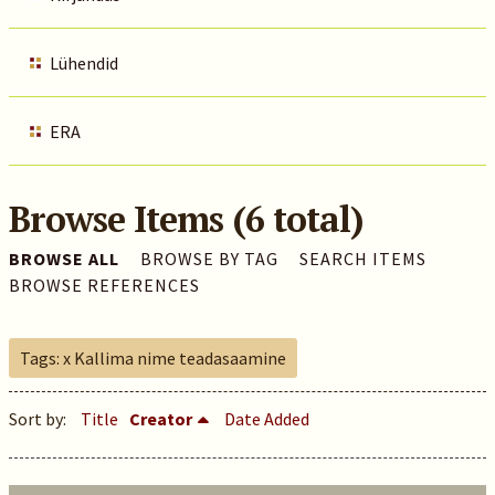
Lühendid
ERA
Browse Items (6 total)
BROWSE ALL
BROWSE BY TAG
SEARCH ITEMS
BROWSE REFERENCES
Tags: x Kallima nime teadasaamine
Sort by:
Title
Creator
Date Added