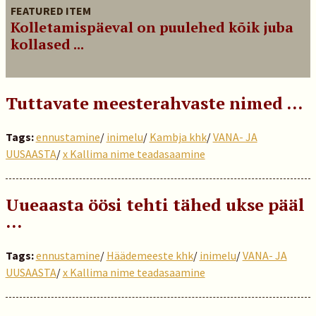
FEATURED ITEM
Kolletamispäeval on puulehed kõik juba
kollased ...
Tuttavate meesterahvaste nimed …
Tags:
ennustamine
/
inimelu
/
Kambja khk
/
VANA- JA
UUSAASTA
/
x Kallima nime teadasaamine
Uueaasta öösi tehti tähed ukse pääl
…
Tags:
ennustamine
/
Häädemeeste khk
/
inimelu
/
VANA- JA
UUSAASTA
/
x Kallima nime teadasaamine