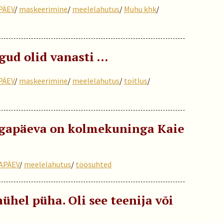
PÄEV
/
maskeerimine
/
meelelahutus
/
Muhu khk
/
ud olid vanasti ...
PÄEV
/
maskeerimine
/
meelelahutus
/
toitlus
/
gapäeva on kolmekuninga Kaie
APÄEV
/
meelelahutus
/
töösuhted
ühel püha. Oli see teenija või