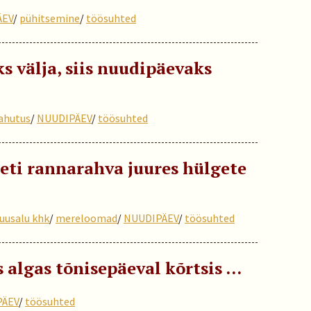
ÄEV
/
pühitsemine
/
töösuhted
s välja, siis nuudipäevaks
ahutus
/
NUUDIPÄEV
/
töösuhted
eeti rannarahva juures hülgete
uusalu khk
/
mereloomad
/
NUUDIPÄEV
/
töösuhted
s algas tõnisepäeval kõrtsis …
PÄEV
/
töösuhted