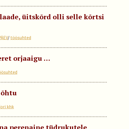
aade, üitskõrd olli selle kõrtsi
PÄEV
/
töösuhted
eret orjaaigu …
öösuhted
 õhtu
ori khk
na perenaine tüdrukutele