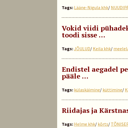
Tags:
Lääne-Nigula khk
/
NUUDIP
Vokid viidi pühadek
toodi sisse …
Tags:
JÕULUD
/
Keila khk
/
meelel
Endistel aegadel p
pääle …
Tags:
külaskäimine
/
küttimine
/
K
Riidajas ja Kärstna
Tags:
Helme khk
/
kõrts
/
TÕNISE