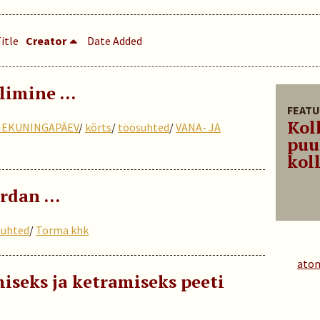
itle
Creator
Date Added
llimine …
FEATU
Kol
EKUNINGAPÄEV
/
kõrts
/
töösuhted
/
VANA- JA
puu
koll
ordan …
suhted
/
Torma khk
ato
iseks ja ketramiseks peeti