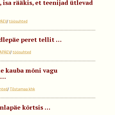
, isa rääkis, et teenijad ütlevad
ÄEV
/
töösuhted
lepäe peret tellit …
APÄEV
/
töösuhted
ale kauba mõni vagu
 …
hted
/
Tõstamaa khk
ünlapäe kõrtsis …