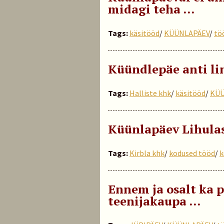
midagi teha …
Tags:
käsitööd
/
KÜÜNLAPÄEV
/
tö
Küündlepäe anti lin
Tags:
Halliste khk
/
käsitööd
/
KÜÜ
Küünlapäev Lihulas
Tags:
Kirbla khk
/
kodused tööd
/
k
Ennem ja osalt ka p
teenijakaupa …