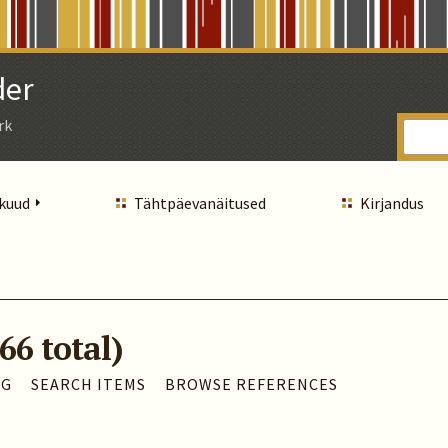
der
rk
 kuud
Tähtpäevanäitused
Kirjandus
66 total)
AG
SEARCH ITEMS
BROWSE REFERENCES