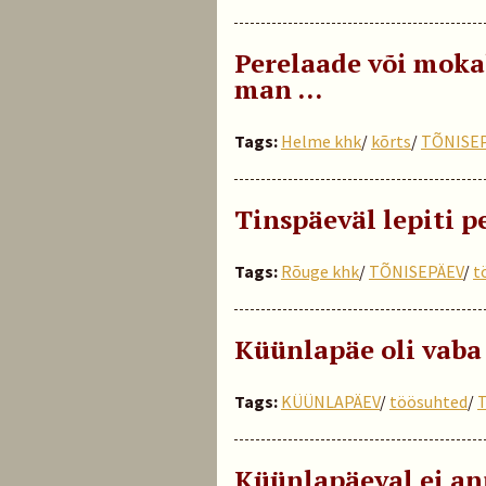
Perelaade või mokal
man …
Tags:
Helme khk
/
kõrts
/
TÕNISE
Tinspäeväl lepiti p
Tags:
Rõuge khk
/
TÕNISEPÄEV
/
t
Küünlapäe oli vaba
Tags:
KÜÜNLAPÄEV
/
töösuhted
/
T
Küünlapäeval ei an