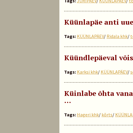
Tags:
JÜRIPÄEV
/
KÜÜNLAPÄEV
/
t
Küünlapäe anti uu
Tags:
KÜÜNLAPÄEV
/
Ridala khk
/
t
Küündlepäeval võis
Tags:
Karksi khk
/
KÜÜNLAPÄEV
/
s
Küinlabe õhta vana
…
Tags:
Hageri khk
/
kõrts
/
KÜÜNLA