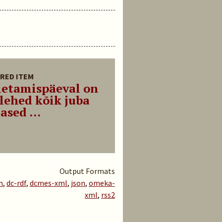
RED ITEM
letamispäeval on
lehed kõik juba
ased ...
Output Formats
m
,
dc-rdf
,
dcmes-xml
,
json
,
omeka-
xml
,
rss2