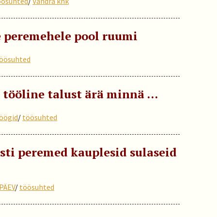
öösuhted
/
Vändra khk
e peremehele pool ruumi
öösuhted
 tööline talust ärä minnä …
öögid
/
töösuhted
sti peremed kauplesid sulaseid
PÄEV
/
töösuhted