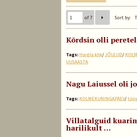
of 7
Sort by:
T
Kõrdsin olli perete
Tags:
Hargla khk
/
JÕULUD
/
KOLM
UUSAASTA
Nagu Laiussel oli j
Tags:
KOLMEKUNINGAPÄEV
/
töö
Villatalguid kuarim
harilikult …