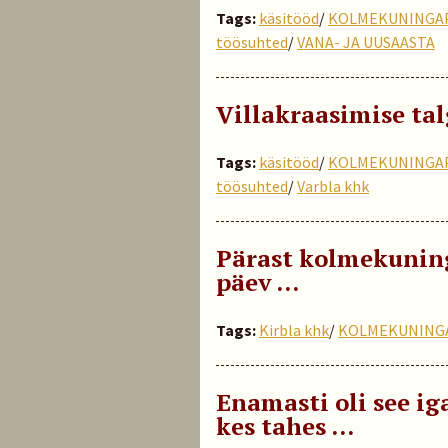
Tags:
käsitööd
/
KOLMEKUNINGA
töösuhted
/
VANA- JA UUSAASTA
Villakraasimise talg
Tags:
käsitööd
/
KOLMEKUNINGA
töösuhted
/
Varbla khk
Pärast kolmekunin
päev …
Tags:
Kirbla khk
/
KOLMEKUNING
Enamasti oli see iga
kes tahes …