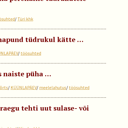
ösuhted
/
Türi khk
apund tüdrukul kätte ...
NLAPÄEV
/
töösuhted
 naiste püha …
õrts
/
KÜÜNLAPÄEV
/
meelelahutus
/
töösuhted
raegu tehti uut sulase- või