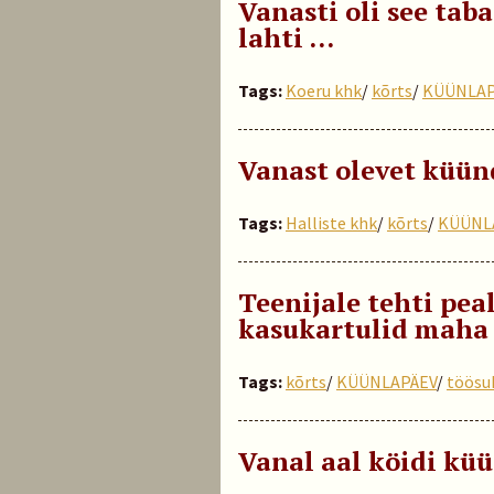
Vanasti oli see taba
lahti …
Tags:
Koeru khk
/
kõrts
/
KÜÜNLAP
Vanast olevet küünd
Tags:
Halliste khk
/
kõrts
/
KÜÜNL
Teenijale tehti pe
kasukartulid maha
Tags:
kõrts
/
KÜÜNLAPÄEV
/
töösu
Vanal aal köidi kü