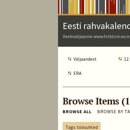
Skip
to
Main
Eesti rahvakalen
Content
Veebiväljaanne www.folklore.ee/e
Väljaandest
12
ERA
Browse Items (1
BROWSE ALL
BROWSE BY T
Tags: töösuhted