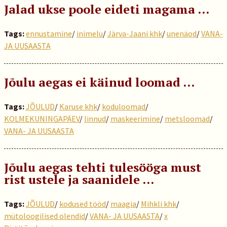
Jalad ukse poole eideti magama …
Tags:
ennustamine
/
inimelu
/
Järva-Jaani khk
/
unenäod
/
VANA-
JA UUSAASTA
Jõulu aegas ei käinud loomad …
Tags:
JÕULUD
/
Karuse khk
/
koduloomad
/
KOLMEKUNINGAPÄEV
/
linnud
/
maskeerimine
/
metsloomad
/
VANA- JA UUSAASTA
Jõulu aegas tehti tulesööga must
rist ustele ja saanidele …
Tags:
JÕULUD
/
kodused tööd
/
maagia
/
Mihkli khk
/
mütoloogilised olendid
/
VANA- JA UUSAASTA
/
x