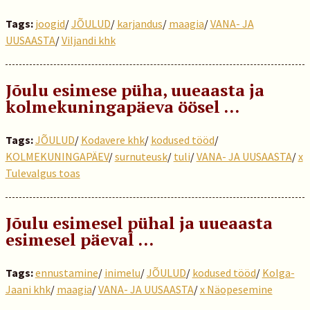
Tags:
joogid
/
JÕULUD
/
karjandus
/
maagia
/
VANA- JA
UUSAASTA
/
Viljandi khk
Jõulu esimese püha, uueaasta ja
kolmekuningapäeva öösel …
Tags:
JÕULUD
/
Kodavere khk
/
kodused tööd
/
KOLMEKUNINGAPÄEV
/
surnuteusk
/
tuli
/
VANA- JA UUSAASTA
/
x
Tulevalgus toas
Jõulu esimesel pühal ja uueaasta
esimesel päeval …
Tags:
ennustamine
/
inimelu
/
JÕULUD
/
kodused tööd
/
Kolga-
Jaani khk
/
maagia
/
VANA- JA UUSAASTA
/
x Näopesemine