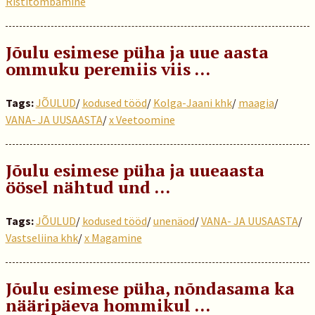
Ristitõmbamine
Jõulu esimese püha ja uue aasta
ommuku peremiis viis …
Tags:
JÕULUD
/
kodused tööd
/
Kolga-Jaani khk
/
maagia
/
VANA- JA UUSAASTA
/
x Veetoomine
Jõulu esimese püha ja uueaasta
öösel nähtud und …
Tags:
JÕULUD
/
kodused tööd
/
unenäod
/
VANA- JA UUSAASTA
/
Vastseliina khk
/
x Magamine
Jõulu esimese püha, nõndasama ka
nääripäeva hommikul …