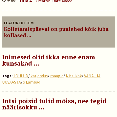
Sort by:
Title
Creator
Date Added
FEATURED ITEM
Kolletamispäeval on puulehed kõik juba
kollased ...
Inimesed olid ikka enne enam
kunsakad …
Tags:
JÕULUD
/
karjandus
/
maagia
/
Nissi khk
/
VANA- JA
UUSAASTA
/
x Lambad
Intsi poisid tulid mõisa, nee tegid
näärisokku …