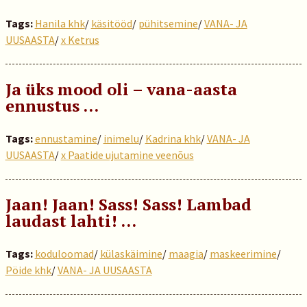
Tags:
Hanila khk
/
käsitööd
/
pühitsemine
/
VANA- JA
UUSAASTA
/
x Ketrus
Ja üks mood oli – vana-aasta
ennustus …
Tags:
ennustamine
/
inimelu
/
Kadrina khk
/
VANA- JA
UUSAASTA
/
x Paatide ujutamine veenõus
Jaan! Jaan! Sass! Sass! Lambad
laudast lahti! …
Tags:
koduloomad
/
külaskäimine
/
maagia
/
maskeerimine
/
Pöide khk
/
VANA- JA UUSAASTA