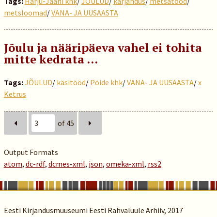
Tags:
Harju-Jaani khk
/
JÕULUD
/
karjandus
/
metsatööd
/
metsloomad
/
VANA- JA UUSAASTA
Jõulu ja nääripäeva vahel ei tohita
mitte kedrata …
Tags:
JÕULUD
/
käsitööd
/
Pöide khk
/
VANA- JA UUSAASTA
/
x
Ketrus
of 45
Output Formats
atom
,
dc-rdf
,
dcmes-xml
,
json
,
omeka-xml
,
rss2
Eesti Kirjandusmuuseumi Eesti Rahvaluule Arhiiv, 2017