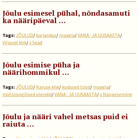
Jõulu esimesel pühal, nõndasamuti
ka nääripäeval …
Tags:
JÕULUD
/
karjandus
/
maagia
/
VANA- JA UUSAASTA
/
Viljandi khk
/
x Sead
Jõulu esimise püha ja
näärihommikul …
Tags:
JÕULUD
/
Karuse khk
/
kodused tööd
/
maagia
/
mütoloogilised olendid
/
VANA- JA UUSAASTA
/
x Näopesemine
Jõulu ja nääri vahel metsas puid ei
raiuta ...