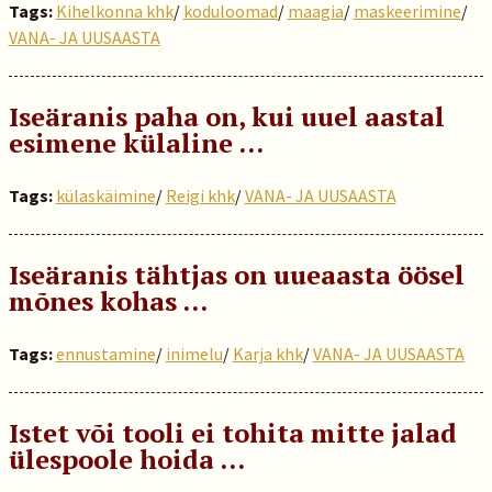
Tags:
Kihelkonna khk
/
koduloomad
/
maagia
/
maskeerimine
/
VANA- JA UUSAASTA
Iseäranis paha on, kui uuel aastal
esimene külaline …
Tags:
külaskäimine
/
Reigi khk
/
VANA- JA UUSAASTA
Iseäranis tähtjas on uueaasta öösel
mõnes kohas ...
Tags:
ennustamine
/
inimelu
/
Karja khk
/
VANA- JA UUSAASTA
Istet või tooli ei tohita mitte jalad
ülespoole hoida …