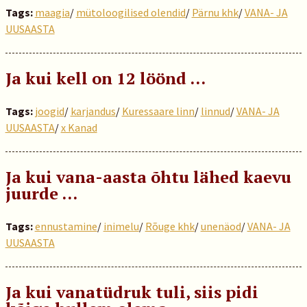
Tags:
maagia
/
mütoloogilised olendid
/
Pärnu khk
/
VANA- JA
UUSAASTA
Ja kui kell on 12 löönd …
Tags:
joogid
/
karjandus
/
Kuressaare linn
/
linnud
/
VANA- JA
UUSAASTA
/
x Kanad
Ja kui vana-aasta õhtu lähed kaevu
juurde …
Tags:
ennustamine
/
inimelu
/
Rõuge khk
/
unenäod
/
VANA- JA
UUSAASTA
Ja kui vanatüdruk tuli, siis pidi