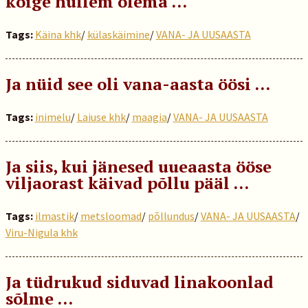
kõige hullem olema …
Tags:
Käina khk
/
külaskäimine
/
VANA- JA UUSAASTA
Ja nüid see oli vana-aasta öösi …
Tags:
inimelu
/
Laiuse khk
/
maagia
/
VANA- JA UUSAASTA
Ja siis, kui jänesed uueaasta ööse
viljaorast käivad põllu pääl …
Tags:
ilmastik
/
metsloomad
/
põllundus
/
VANA- JA UUSAASTA
/
Viru-Nigula khk
Ja tüdrukud siduvad linakoonlad
sõlme …