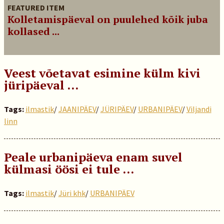
FEATURED ITEM
Kolletamispäeval on puulehed kõik juba
kollased ...
Veest võetavat esimine külm kivi
jüripäeval …
Tags:
ilmastik
/
JAANIPÄEV
/
JÜRIPÄEV
/
URBANIPÄEV
/
Viljandi
linn
Peale urbanipäeva enam suvel
külmasi öösi ei tule ...
Tags:
ilmastik
/
Jüri khk
/
URBANIPÄEV