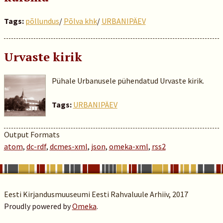
Tags:
põllundus
/
Põlva khk
/
URBANIPÄEV
Urvaste kirik
Pühale Urbanusele pühendatud Urvaste kirik.
Tags:
URBANIPÄEV
Output Formats
atom
,
dc-rdf
,
dcmes-xml
,
json
,
omeka-xml
,
rss2
Eesti Kirjandusmuuseumi Eesti Rahvaluule Arhiiv, 2017
Proudly powered by
Omeka
.