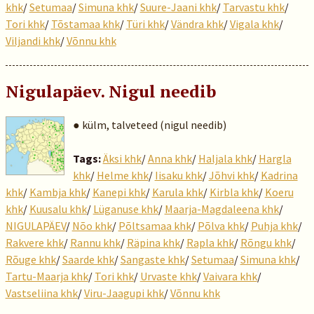
khk
/
Setumaa
/
Simuna khk
/
Suure-Jaani khk
/
Tarvastu khk
/
Tori khk
/
Tõstamaa khk
/
Türi khk
/
Vändra khk
/
Vigala khk
/
Viljandi khk
/
Võnnu khk
Nigulapäev. Nigul needib
● külm, talveteed (nigul needib)
Tags:
Äksi khk
/
Anna khk
/
Haljala khk
/
Hargla
khk
/
Helme khk
/
Iisaku khk
/
Jõhvi khk
/
Kadrina
khk
/
Kambja khk
/
Kanepi khk
/
Karula khk
/
Kirbla khk
/
Koeru
khk
/
Kuusalu khk
/
Lüganuse khk
/
Maarja-Magdaleena khk
/
NIGULAPÄEV
/
Nõo khk
/
Põltsamaa khk
/
Põlva khk
/
Puhja khk
/
Rakvere khk
/
Rannu khk
/
Räpina khk
/
Rapla khk
/
Rõngu khk
/
Rõuge khk
/
Saarde khk
/
Sangaste khk
/
Setumaa
/
Simuna khk
/
Tartu-Maarja khk
/
Tori khk
/
Urvaste khk
/
Vaivara khk
/
Vastseliina khk
/
Viru-Jaagupi khk
/
Võnnu khk