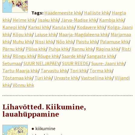
Tags:
Häädemeeste khk
/
Halliste khk
/
Hargla
khk
/
Helme khk
/
Iisaku khk
/
Järva-Madise khk
/
Kambja khk
/
Kanepi khk
/
Karksi khk
/
Karula khk
/
Kodavere khk
/
Kolga-Jaani
khk
/
Kõpu khk
/
Laiuse khk
/
Maarja-Magdaleena khk
/
Märjamaa
khk
/
Muhu khk
/
Nissi khk
/
Nõo khk
/
Paistu khk
/
Palamuse khk
/
Pärnu khk
/
Põlva khk
/
Puhja khk
/
Rannu khk
/
Räpina khk
/
Risti
khk
/
Rõngu khk
/
Rõuge khk
/
Saarde khk
/
Sangaste khk
/
Setumaa
/
SUUR NELJAPÄEV
/
SUUR REEDE
/
Suure-Jaani khk
/
Tartu-Maarja khk
/
Tarvastu khk
/
Tori khk
/
Torma khk
/
Tõstamaa khk
/
Türi khk
/
Urvaste khk
/
Vastseliina khk
/
Viljandi
khk
/
Võnnu khk
Lihavõtted. Kiikumine,
lauahüppamine
● kiikumine