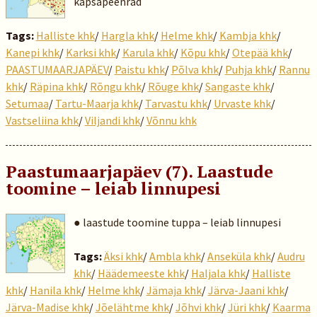
kapsapeenrad
Tags:
Halliste khk
/
Hargla khk
/
Helme khk
/
Kambja khk
/
Kanepi khk
/
Karksi khk
/
Karula khk
/
Kõpu khk
/
Otepää khk
/
PAASTUMAARJAPÄEV
/
Paistu khk
/
Põlva khk
/
Puhja khk
/
Rannu
khk
/
Räpina khk
/
Rõngu khk
/
Rõuge khk
/
Sangaste khk
/
Setumaa
/
Tartu-Maarja khk
/
Tarvastu khk
/
Urvaste khk
/
Vastseliina khk
/
Viljandi khk
/
Võnnu khk
Paastumaarjapäev (7). Laastude
toomine – leiab linnupesi
● laastude toomine tuppa – leiab linnupesi
Tags:
Äksi khk
/
Ambla khk
/
Anseküla khk
/
Audru
khk
/
Häädemeeste khk
/
Haljala khk
/
Halliste
khk
/
Hanila khk
/
Helme khk
/
Jämaja khk
/
Järva-Jaani khk
/
Järva-Madise khk
/
Jõelähtme khk
/
Jõhvi khk
/
Jüri khk
/
Kaarma