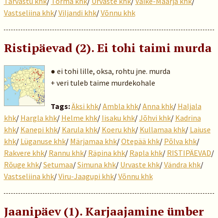
Tarvastu khk
/
Torma khk
/
Urvaste khk
/
Väike-Maarja khk
/
Vastseliina khk
/
Viljandi khk
/
Võnnu khk
Ristipäevad (2). Ei tohi taimi murda
● ei tohi lille, oksa, rohtu jne. murda
+ veri tuleb taime murdekohale
Tags:
Äksi khk
/
Ambla khk
/
Anna khk
/
Haljala
khk
/
Hargla khk
/
Helme khk
/
Iisaku khk
/
Jõhvi khk
/
Kadrina
khk
/
Kanepi khk
/
Karula khk
/
Koeru khk
/
Kullamaa khk
/
Laiuse
khk
/
Lüganuse khk
/
Märjamaa khk
/
Otepää khk
/
Põlva khk
/
Rakvere khk
/
Rannu khk
/
Räpina khk
/
Rapla khk
/
RISTIPÄEVAD
/
Rõuge khk
/
Setumaa
/
Simuna khk
/
Urvaste khk
/
Vändra khk
/
Vastseliina khk
/
Viru-Jaagupi khk
/
Võnnu khk
Jaanipäev (1). Karjaajamine ümber