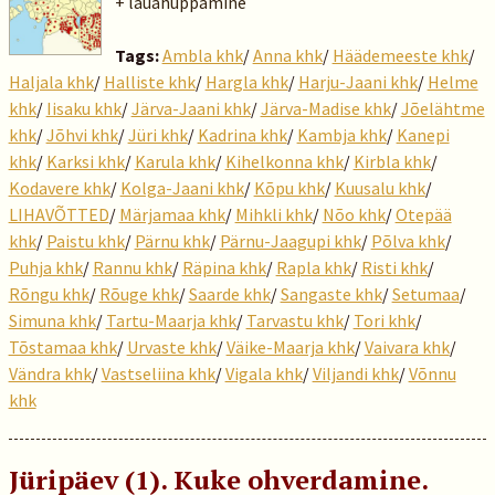
+ lauahüppamine
Tags:
Ambla khk
/
Anna khk
/
Häädemeeste khk
/
Haljala khk
/
Halliste khk
/
Hargla khk
/
Harju-Jaani khk
/
Helme
khk
/
Iisaku khk
/
Järva-Jaani khk
/
Järva-Madise khk
/
Jõelähtme
khk
/
Jõhvi khk
/
Jüri khk
/
Kadrina khk
/
Kambja khk
/
Kanepi
khk
/
Karksi khk
/
Karula khk
/
Kihelkonna khk
/
Kirbla khk
/
Kodavere khk
/
Kolga-Jaani khk
/
Kõpu khk
/
Kuusalu khk
/
LIHAVÕTTED
/
Märjamaa khk
/
Mihkli khk
/
Nõo khk
/
Otepää
khk
/
Paistu khk
/
Pärnu khk
/
Pärnu-Jaagupi khk
/
Põlva khk
/
Puhja khk
/
Rannu khk
/
Räpina khk
/
Rapla khk
/
Risti khk
/
Rõngu khk
/
Rõuge khk
/
Saarde khk
/
Sangaste khk
/
Setumaa
/
Simuna khk
/
Tartu-Maarja khk
/
Tarvastu khk
/
Tori khk
/
Tõstamaa khk
/
Urvaste khk
/
Väike-Maarja khk
/
Vaivara khk
/
Vändra khk
/
Vastseliina khk
/
Vigala khk
/
Viljandi khk
/
Võnnu
khk
Jüripäev (1). Kuke ohverdamine.