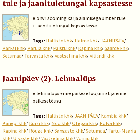
tule ja jaanituletungal kapsastesse
● ohvrisööming karja ajamisega ümber tule
+ jaanituletungal kapsastesse
Tags:
Halliste khk
/
Helme khk
/
JAANIPÄEV
/
Karksi khk
/
Karula khk
/
Paistu khk
/
Räpina khk
/
Saarde khk
/
Setumaa
/
Tarvastu khk
/
Vastseliina khk
/
Viljandi khk
Jaanipäev (2). Lehmalüps
● lehmalüps enne päikese loojumist ja enne
päikesetõusu
Tags:
Halliste khk
/
JAANIPÄEV
/
Kambja khk
/
Kanepi khk
/
Kursi khk
/
Nõo khk
/
Otepää khk
/
Põlva khk
/
Räpina khk
/
Rõuge khk
/
Sangaste khk
/
Setumaa
/
Tartu-Maarja
khk
/
Urvaste khk
/
Vastseliina khk
/
Võnnu khk