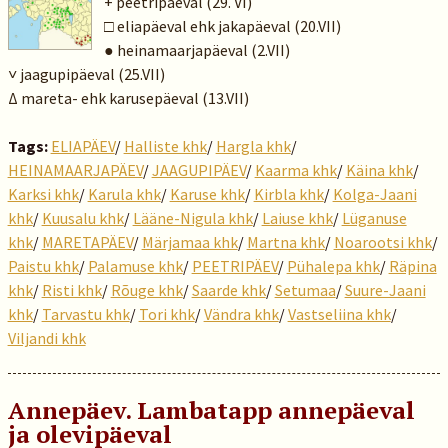
+ peetripäeval (29. VI)
□ eliapäeval ehk jakapäeval (20.VII)
● heinamaarjapäeval (2.VII)
˅ jaagupipäeval (25.VII)
Δ mareta- ehk karusepäeval (13.VII)
Tags:
ELIAPÄEV
/
Halliste khk
/
Hargla khk
/
HEINAMAARJAPÄEV
/
JAAGUPIPÄEV
/
Kaarma khk
/
Käina khk
/
Karksi khk
/
Karula khk
/
Karuse khk
/
Kirbla khk
/
Kolga-Jaani
khk
/
Kuusalu khk
/
Lääne-Nigula khk
/
Laiuse khk
/
Lüganuse
khk
/
MARETAPÄEV
/
Märjamaa khk
/
Martna khk
/
Noarootsi khk
/
Paistu khk
/
Palamuse khk
/
PEETRIPÄEV
/
Pühalepa khk
/
Räpina
khk
/
Risti khk
/
Rõuge khk
/
Saarde khk
/
Setumaa
/
Suure-Jaani
khk
/
Tarvastu khk
/
Tori khk
/
Vändra khk
/
Vastseliina khk
/
Viljandi khk
Annepäev. Lambatapp annepäeval
ja olevipäeval