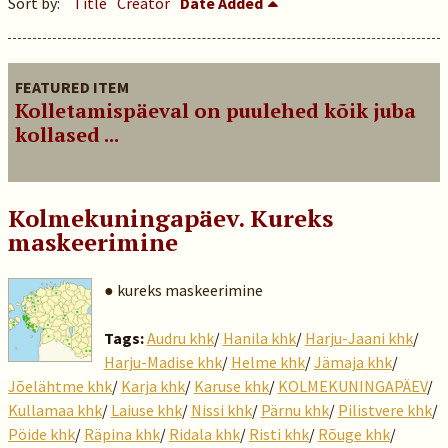
Sort by:
Title
Creator
Date Added
FEATURED ITEM
Kolletamispäeval on puulehed kõik juba
kollased ...
Kolmekuningapäev. Kureks
maskeerimine
● kureks maskeerimine
Tags:
Audru khk
/
Hanila khk
/
Harju-Jaani khk
/
Harju-Madise khk
/
Helme khk
/
Jämaja khk
/
Jõelähtme khk
/
Karja khk
/
Karuse khk
/
KOLMEKUNINGAPÄEV
/
Kullamaa khk
/
Laiuse khk
/
Nissi khk
/
Pärnu khk
/
Pilistvere khk
/
Pöide khk
/
Räpina khk
/
Ridala khk
/
Risti khk
/
Rõuge khk
/