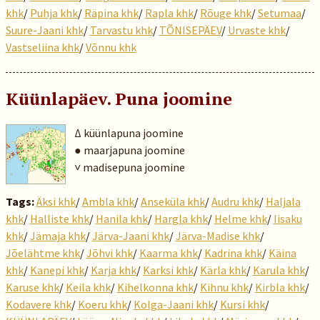
khk
/
Puhja khk
/
Räpina khk
/
Rapla khk
/
Rõuge khk
/
Setumaa
/
Suure-Jaani khk
/
Tarvastu khk
/
TÕNISEPÄEV
/
Urvaste khk
/
Vastseliina khk
/
Võnnu khk
Küünlapäev. Puna joomine
Δ küünlapuna joomine
● maarjapuna joomine
˅ madisepuna joomine
Tags:
Äksi khk
/
Ambla khk
/
Anseküla khk
/
Audru khk
/
Haljala
khk
/
Halliste khk
/
Hanila khk
/
Hargla khk
/
Helme khk
/
Iisaku
khk
/
Jämaja khk
/
Järva-Jaani khk
/
Järva-Madise khk
/
Jõelähtme khk
/
Jõhvi khk
/
Kaarma khk
/
Kadrina khk
/
Käina
khk
/
Kanepi khk
/
Karja khk
/
Karksi khk
/
Kärla khk
/
Karula khk
/
Karuse khk
/
Keila khk
/
Kihelkonna khk
/
Kihnu khk
/
Kirbla khk
/
Kodavere khk
/
Koeru khk
/
Kolga-Jaani khk
/
Kursi khk
/