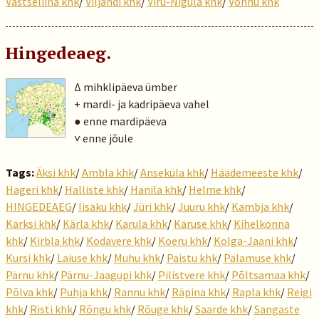
Vastseliina khk
/
Viljandi khk
/
Viru-Nigula khk
/
Võnnu khk
Hingedeaeg.
Δ mihklipäeva ümber
+ mardi- ja kadripäeva vahel
● enne mardipäeva
˅ enne jõule
Tags:
Äksi khk
/
Ambla khk
/
Anseküla khk
/
Häädemeeste khk
/
Hageri khk
/
Halliste khk
/
Hanila khk
/
Helme khk
/
HINGEDEAEG
/
Iisaku khk
/
Jüri khk
/
Juuru khk
/
Kambja khk
/
Karksi khk
/
Kärla khk
/
Karula khk
/
Karuse khk
/
Kihelkonna
khk
/
Kirbla khk
/
Kodavere khk
/
Koeru khk
/
Kolga-Jaani khk
/
Kursi khk
/
Laiuse khk
/
Muhu khk
/
Paistu khk
/
Palamuse khk
/
Pärnu khk
/
Pärnu-Jaagupi khk
/
Pilistvere khk
/
Põltsamaa khk
/
Põlva khk
/
Puhja khk
/
Rannu khk
/
Räpina khk
/
Rapla khk
/
Reigi
khk
/
Risti khk
/
Rõngu khk
/
Rõuge khk
/
Saarde khk
/
Sangaste