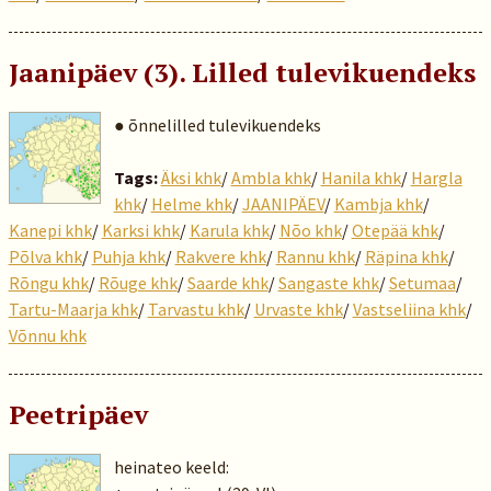
Jaanipäev (3). Lilled tulevikuendeks
● õnnelilled tulevikuendeks
Tags:
Äksi khk
/
Ambla khk
/
Hanila khk
/
Hargla
khk
/
Helme khk
/
JAANIPÄEV
/
Kambja khk
/
Kanepi khk
/
Karksi khk
/
Karula khk
/
Nõo khk
/
Otepää khk
/
Põlva khk
/
Puhja khk
/
Rakvere khk
/
Rannu khk
/
Räpina khk
/
Rõngu khk
/
Rõuge khk
/
Saarde khk
/
Sangaste khk
/
Setumaa
/
Tartu-Maarja khk
/
Tarvastu khk
/
Urvaste khk
/
Vastseliina khk
/
Võnnu khk
Peetripäev
heinateo keeld: