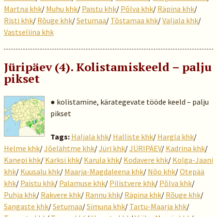
Martna khk
/
Muhu khk
/
Paistu khk
/
Põlva khk
/
Räpina khk
/
Risti khk
/
Rõuge khk
/
Setumaa
/
Tõstamaa khk
/
Valjala khk
/
Vastseliina khk
Jüripäev (4). Kolistamiskeeld – palju
pikset
● kolistamine, kärategevate tööde keeld – palju
pikset
Tags:
Haljala khk
/
Halliste khk
/
Hargla khk
/
Helme khk
/
Jõelähtme khk
/
Jüri khk
/
JÜRIPÄEV
/
Kadrina khk
/
Kanepi khk
/
Karksi khk
/
Karula khk
/
Kodavere khk
/
Kolga-Jaani
khk
/
Kuusalu khk
/
Maarja-Magdaleena khk
/
Nõo khk
/
Otepää
khk
/
Paistu khk
/
Palamuse khk
/
Pilistvere khk
/
Põlva khk
/
Puhja khk
/
Rakvere khk
/
Rannu khk
/
Räpina khk
/
Rõuge khk
/
Sangaste khk
/
Setumaa
/
Simuna khk
/
Tartu-Maarja khk
/