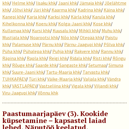
khk
/
Helme khk
/
Iisaku khk
/
Jaani khk
/
Jämaja khk
/
Jõelähtme
khk
/
Jõhvi khk
/
Jüri khk
/
Kaarma khk
/
Kadrina khk
/
Käina khk
/
Kanepi khk
/
Karja khk
/
Karksi khk
/
Kärla khk
/
Karula khk
/
Kihelkonna khk
/
Koeru khk
/
Kolga-Jaani khk
/
Kose khk
/
Kullamaa khk
/
Kursi khk
/
Kuusalu khk
/
Mihkli khk
/
Muhu khk
/
Mustjala khk
/
Noarootsi khk
/
Nõo khk
/
Otepää khk
/
Paistu
khk
/
Palamuse khk
/
Pärnu khk
/
Pärnu-Jaagupi khk
/
Põlva khk
/
Püha khk
/
Pühalepa khk
/
Puhja khk
/
Rakvere khk
/
Rannu khk
/
Räpina khk
/
Rapla khk
/
Reigi khk
/
Ridala khk
/
Risti khk
/
Rõngu
khk
/
Rõuge khk
/
Saarde khk
/
Sangaste khk
/
Setumaa
/
Simuna
khk
/
Suure-Jaani khk
/
Tartu-Maarja khk
/
Tarvastu khk
/
TUHKAPÄEV
/
Türi khk
/
Väike-Maarja khk
/
Valjala khk
/
Vändra
khk
/
VASTLAPÄEV
/
Vastseliina khk
/
Vigala khk
/
Viljandi khk
/
Viru-Jaagupi khk
/
Võnnu khk
Paastumaarjapäev (3). Kookide
küpsetamine – kapsastel laiad
lehed. Näputöö keelatud.