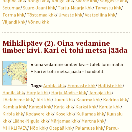
Räpina khk
/
Rõngu khk
/
Rõuge khk
/
Saarde khk
/
Sangaste khk
/
Setumaa
/
Suure-Jaani khk
/
Tartu-Maarja khk
/
Tarvastu khk
/
Torma khk
/
Tõstamaa khk
/
Urvaste khk
/
Vastseliina khk
/
Viljandi khk
/
Võnnu khk
Mihklipäev (2). Oina vedamine
ümber kivi. Kari ei tohi metsa jääda
● oina vedamine ümber kivi – tuleb lumi maha
+ kari ei tohi metsa jääda – hundioht
Tags:
Ambla khk
/
Emmaste khk
/
Halliste khk
/
Hanila khk
/
Hargla khk
/
Harju-Madise khk
/
Jämaja khk
/
Jõelähtme khk
/
Jüri khk
/
Juuru khk
/
Kaarma khk
/
Kadrina khk
/
Kambja khk
/
Kanepi khk
/
Karja khk
/
Karksi khk
/
Karula khk
/
Kirbla khk
/
Kodavere khk
/
Kose khk
/
Kullamaa khk
/
Kuusalu
khk
/
Lääne-Nigula khk
/
Märjamaa khk
/
Martna khk
/
MIHKLIPÄEV
/
Nõo khk
/
Otepää khk
/
Palamuse khk
/
Pärnu-