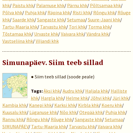
khk
/
Paistu khk
/
Palamuse khk
/
Pärnu khk
/
Põltsamaa khk
/
Põlva khk
/
Puhja khk
/
Räpina khk
/
Risti khk
/
Rõngu khk
/
Rõuge
khk
/
Saarde khk
/
Sangaste khk
/
Setumaa
/
Suure-Jaani khk
/
Tartu-Maarja khk
/
Tarvastu khk
/
Tori khk
/
Torma khk
/
Tõstamaa khk
/
Urvaste khk
/
Vaivara khk
/
Vändra khk
/
Vastseliina khk
/
Viljandi khk
Simunapäev. Siim teeb sillad
● Siim teeb sillad (soode peale)
Tags:
Äksi khk
/
Audru khk
/
Haljala khk
/
Halliste
khk
/
Hargla khk
/
Helme khk
/
Jõhvi khk
/
Jüri khk
/
Kambja khk
/
Kanepi khk
/
Karksi khk
/
Kirbla khk
/
Koeru khk
/
Kuusalu khk
/
Lüganuse khk
/
Nõo khk
/
Otepää khk
/
Puhja khk
/
Rannu khk
/
Rõngu khk
/
Rõuge khk
/
Sangaste khk
/
Setumaa
/
SIMUNAPÄEV
/
Tartu-Maarja khk
/
Tarvastu khk
/
Vaivara khk
/