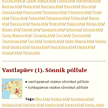
KÜÜNLAPÄEV
/
Lääne-Nigula khk
/
Lihula khk
/
Märjamaa khk
/
Martna khk
/
Muhu khk
/
Mustjala khk
/
Nissi khk
/
Nõo khk
/
Otepää khk
/
Paistu khk
/
Palamuse khk
/
Pilistvere khk
/
Pöide
khk
/
Põlva khk
/
Püha khk
/
Pühalepa khk
/
Puhja khk
/
Rannu
khk
/
Räpina khk
/
Rapla khk
/
Reigi khk
/
Ridala khk
/
Rõngu khk
/
Rõuge khk
/
Saarde khk
/
Sangaste khk
/
Setumaa
/
Simuna khk
/
Tartu-Maarja khk
/
Tarvastu khk
/
Tori khk
/
Torma khk
/
Tõstamaa khk
/
Türi khk
/
Urvaste khk
/
Väike-Maarja khk
/
Valjala
khk
/
Vändra khk
/
Varbla khk
/
Vastseliina khk
/
Vigala khk
/
Viljandi khk
/
Võnnu khk
Vastlapäev (1). Sõnnik põllule
● vastlapäeval viiakse sõnnikut põllule
+ tuhkapäeval viiakse sõnnikut põllule
Tags:
Äksi khk
/
Ambla khk
/
Anseküla khk
/
Haljala khk
/
Halliste khk
/
Hanila khk
/
Hargla khk
/
Harju-Jaani