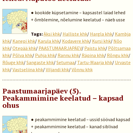
● kookide küpsetamine – kapsastel laiad lehed
+ õmblemine, nõelumine keelatud – näeb usse
Tags:
Äksi khk
/
Halliste khk
/
Hargla khk
/
Kambja
khk
/
Kanepi khk
/
Karula khk
/
Kodavere khk
/
Kursi khk
/
Nõo
khk
/
Otepää khk
/
PAASTUMAARJAPÄEV
/
Paistu khk
/
Põltsamaa
khk
/
Põlva khk
/
Puhja khk
/
Rannu khk
/
Räpina khk
/
Rõngu khk
/
Rõuge khk
/
Sangaste khk
/
Setumaa
/
Tartu-Maarja khk
/
Urvaste
khk
/
Vastseliina khk
/
Viljandi khk
/
Võnnu khk
Paastumaarjapäev (5).
Peakammimine keelatud – kapsad
ohus
● peakammimine keelatud – ussid söövad kapsad
+ peakammimine keelatud – kanad siblivad