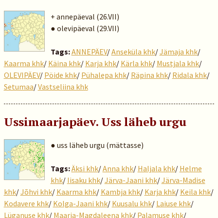
+ annepäeval (26.VII)
● olevipäeval (29.VII)
Tags:
ANNEPÄEV
/
Anseküla khk
/
Jämaja khk
/
Kaarma khk
/
Käina khk
/
Karja khk
/
Kärla khk
/
Mustjala khk
/
OLEVIPÄEV
/
Pöide khk
/
Pühalepa khk
/
Räpina khk
/
Ridala khk
/
Setumaa
/
Vastseliina khk
Ussimaarjapäev. Uss läheb urgu
● uss läheb urgu (mättasse)
Tags:
Äksi khk
/
Anna khk
/
Haljala khk
/
Helme
khk
/
Iisaku khk
/
Järva-Jaani khk
/
Järva-Madise
khk
/
Jõhvi khk
/
Kaarma khk
/
Kambja khk
/
Karja khk
/
Keila khk
/
Kodavere khk
/
Kolga-Jaani khk
/
Kuusalu khk
/
Laiuse khk
/
Lüganuse khk
/
Maarja-Magdaleena khk
/
Palamuse khk
/