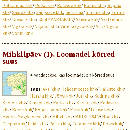
Põltsamaa khk
/
Põlva khk
/
Rakvere khk
/
Rannu khk
/
Räpina
khk
/
Saarde khk
/
Sangaste khk
/
Setumaa
/
Simuna khk
/
Torma
khk
/
Urvaste khk
/
USSIMAARJAPÄEV
/
Vaivara khk
/
Vastseliina
khk
/
Vigala khk
/
Viljandi khk
/
Viru-Jaagupi khk
/
Viru-Nigula
khk
/
Võnnu khk
Mihklipäev (1). Loomadel kõrred
suus
● vaadatakse, kas loomadel on kõrred suus
Tags:
Äksi khk
/
Häädemeeste khk
/
Halliste khk
/
Hargla khk
/
Jõhvi khk
/
Jüri khk
/
Kadrina khk
/
Kambja khk
/
Kanepi khk
/
Karksi khk
/
Karula khk
/
Kodavere
khk
/
Koeru khk
/
Kolga-Jaani khk
/
Kursi khk
/
Laiuse khk
/
Maarja-Magdaleena khk
/
Mihkli khk
/
MIHKLIPÄEV
/
Nõo khk
/
Otepää khk
/
Paide khk
/
Paistu khk
/
Palamuse khk
/
Põlva khk
/