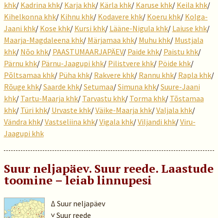
khk
/
Kadrina khk
/
Karja khk
/
Kärla khk
/
Karuse khk
/
Keila khk
/
Kihelkonna khk
/
Kihnu khk
/
Kodavere khk
/
Koeru khk
/
Kolga-
Jaani khk
/
Kose khk
/
Kursi khk
/
Lääne-Nigula khk
/
Laiuse khk
/
Maarja-Magdaleena khk
/
Märjamaa khk
/
Muhu khk
/
Mustjala
khk
/
Nõo khk
/
PAASTUMAARJAPÄEV
/
Paide khk
/
Paistu khk
/
Pärnu khk
/
Pärnu-Jaagupi khk
/
Pilistvere khk
/
Pöide khk
/
Põltsamaa khk
/
Püha khk
/
Rakvere khk
/
Rannu khk
/
Rapla khk
/
Rõuge khk
/
Saarde khk
/
Setumaa
/
Simuna khk
/
Suure-Jaani
khk
/
Tartu-Maarja khk
/
Tarvastu khk
/
Torma khk
/
Tõstamaa
khk
/
Türi khk
/
Urvaste khk
/
Väike-Maarja khk
/
Valjala khk
/
Vändra khk
/
Vastseliina khk
/
Vigala khk
/
Viljandi khk
/
Viru-
Jaagupi khk
Suur neljapäev. Suur reede. Laastude
toomine – leiab linnupesi
Δ Suur neljapäev
˅ Suur reede