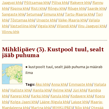
Jaagupi khk
/
Põltsamaa khk
/
Põlva khk
/
Rakvere khk
/
Rannu
khk
/
Räpina khk
/
Risti khk
/
Rõngu khk
/
Rõuge khk
/
Saarde khk
/
Sangaste khk
/
Setumaa
/
Simuna khk
/
Tartu-Maarja khk
/
Tori
khk
/
Tõstamaa khk
/
Urvaste khk
/
Väike-Maarja khk
/
Valjala
khk
/
Vastseliina khk
/
Vigala khk
/
Viljandi khk
/
Viru-Jaagupi khk
/
Võnnu khk
Mihklipäev (3). Kustpool tuul, sealt
jääb puhuma
● kustpoolt tuul, sealt jääb puhuma ja määrab
ilma
Tags:
Äksi khk
/
Anna khk
/
Emmaste khk
/
Haljala
khk
/
Halliste khk
/
Hanila khk
/
Helme khk
/
Jüri khk
/
Kambja
khk
/
Kanepi khk
/
Karksi khk
/
Karula khk
/
Kodavere khk
/
Koeru
khk
/
Kolga-Jaani khk
/
Lääne-Nigula khk
/
Laiuse khk
/
Maarja-
Magdaleena khk
/
Martna khk
/
MIHKLIPÄEV
/
Nõo khk
/
Otepää