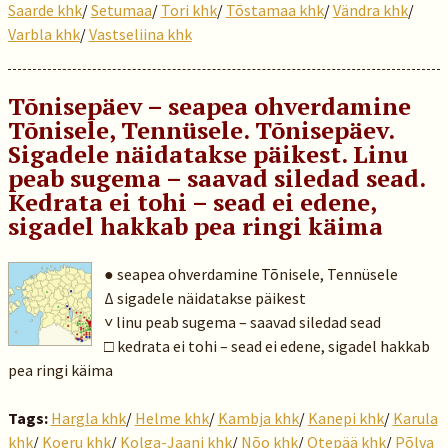
Saarde khk
/
Setumaa
/
Tori khk
/
Tõstamaa khk
/
Vändra khk
/
Varbla khk
/
Vastseliina khk
Tõnisepäev – seapea ohverdamine
Tõnisele, Tennüsele. Tõnisepäev.
Sigadele näidatakse päikest. Linu
peab sugema – saavad siledad sead.
Kedrata ei tohi – sead ei edene,
sigadel hakkab pea ringi käima
● seapea ohverdamine Tõnisele, Tennüsele
Δ sigadele näidatakse päikest
˅ linu peab sugema – saavad siledad sead
□ kedrata ei tohi – sead ei edene, sigadel hakkab
pea ringi käima
Tags:
Hargla khk
/
Helme khk
/
Kambja khk
/
Kanepi khk
/
Karula
khk
/
Koeru khk
/
Kolga-Jaani khk
/
Nõo khk
/
Otepää khk
/
Põlva