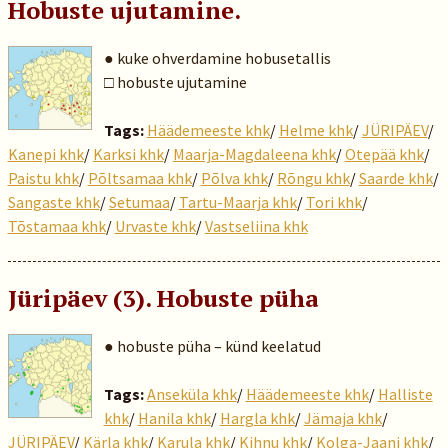
Hobuste ujutamine.
● kuke ohverdamine hobusetallis
□ hobuste ujutamine
Tags:
Häädemeeste khk
/
Helme khk
/
JÜRIPÄEV
/
Kanepi khk
/
Karksi khk
/
Maarja-Magdaleena khk
/
Otepää khk
/
Paistu khk
/
Põltsamaa khk
/
Põlva khk
/
Rõngu khk
/
Saarde khk
/
Sangaste khk
/
Setumaa
/
Tartu-Maarja khk
/
Tori khk
/
Tõstamaa khk
/
Urvaste khk
/
Vastseliina khk
Jüripäev (3). Hobuste püha
● hobuste püha – künd keelatud
Tags:
Anseküla khk
/
Häädemeeste khk
/
Halliste
khk
/
Hanila khk
/
Hargla khk
/
Jämaja khk
/
JÜRIPÄEV
/
Kärla khk
/
Karula khk
/
Kihnu khk
/
Kolga-Jaani khk
/