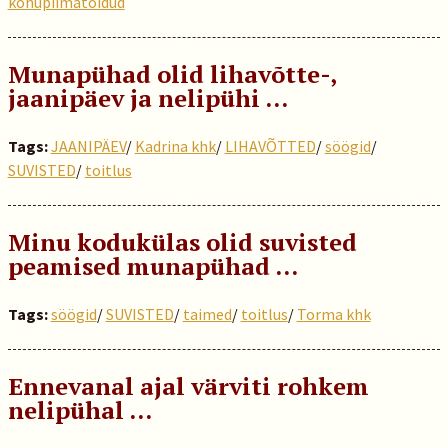
kohupiimatoidud
Munapühad olid lihavõtte-,
jaanipäev ja nelipühi …
Tags:
JAANIPÄEV
/
Kadrina khk
/
LIHAVÕTTED
/
söögid
/
SUVISTED
/
toitlus
Minu kodukülas olid suvisted
peamised munapühad …
Tags:
söögid
/
SUVISTED
/
taimed
/
toitlus
/
Torma khk
Ennevanal ajal värviti rohkem
nelipühal …