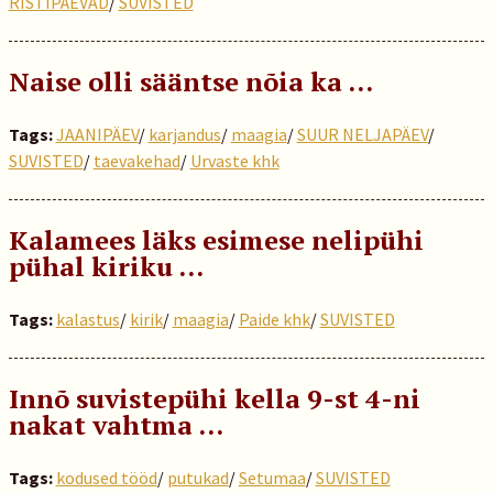
RISTIPÄEVAD
/
SUVISTED
Naise olli sääntse nõia ka …
Tags:
JAANIPÄEV
/
karjandus
/
maagia
/
SUUR NELJAPÄEV
/
SUVISTED
/
taevakehad
/
Urvaste khk
Kalamees läks esimese nelipühi
pühal kiriku …
Tags:
kalastus
/
kirik
/
maagia
/
Paide khk
/
SUVISTED
Innõ suvistepühi kella 9-st 4-ni
nakat vahtma …
Tags:
kodused tööd
/
putukad
/
Setumaa
/
SUVISTED