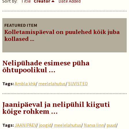
Sort by:
Title
Creator
Date Added
FEATURED ITEM
Kolletamispäeval on puulehed kõik juba
kollased ...
Nelipühade esimese püha
õhtupoolikul …
Tags:
Ambla khk
/
meelelahutus
/
SUVISTED
Jaanipäeval ja nelipühil kiiguti
kõige rohkem …
Tags:
JAANIPÄEV
/
joogid
/
meelelahutus
/
Narva linn
/
puud
/