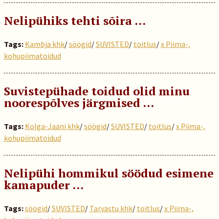
Nelipühiks tehti sõira …
Tags:
Kambja khk
/
söögid
/
SUVISTED
/
toitlus
/
x Piima-,
kohupiimatoidud
Suvistepühade toidud olid minu
noorespõlves järgmised …
Tags:
Kolga-Jaani khk
/
söögid
/
SUVISTED
/
toitlus
/
x Piima-,
kohupiimatoidud
Nelipühi hommikul söödud esimene
kamapuder ...
Tags:
söögid
/
SUVISTED
/
Tarvastu khk
/
toitlus
/
x Piima-,