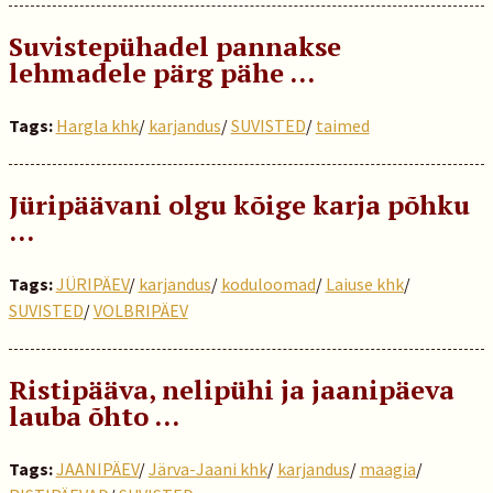
Suvistepühadel pannakse
lehmadele pärg pähe ...
Tags:
Hargla khk
/
karjandus
/
SUVISTED
/
taimed
Jüripäävani olgu kõige karja põhku
…
Tags:
JÜRIPÄEV
/
karjandus
/
koduloomad
/
Laiuse khk
/
SUVISTED
/
VOLBRIPÄEV
Ristipääva, nelipühi ja jaanipäeva
lauba õhto …
Tags:
JAANIPÄEV
/
Järva-Jaani khk
/
karjandus
/
maagia
/