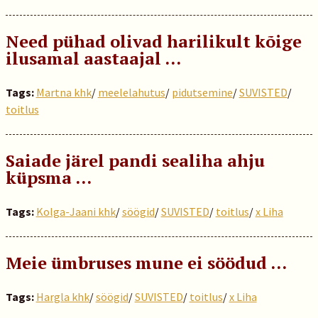
Need pühad olivad harilikult kõige
ilusamal aastaajal …
Tags:
Martna khk
/
meelelahutus
/
pidutsemine
/
SUVISTED
/
toitlus
Saiade järel pandi sealiha ahju
küpsma ...
Tags:
Kolga-Jaani khk
/
söögid
/
SUVISTED
/
toitlus
/
x Liha
Meie ümbruses mune ei söödud …
Tags:
Hargla khk
/
söögid
/
SUVISTED
/
toitlus
/
x Liha