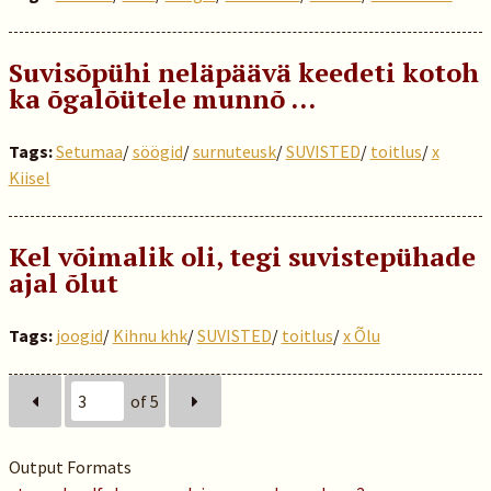
Suvisõpühi neläpäävä keedeti kotoh
ka õgalõütele munnõ …
Tags:
Setumaa
/
söögid
/
surnuteusk
/
SUVISTED
/
toitlus
/
x
Kiisel
Kel võimalik oli, tegi suvistepühade
ajal õlut
Tags:
joogid
/
Kihnu khk
/
SUVISTED
/
toitlus
/
x Õlu
of 5
Output Formats