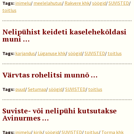
Tags:
inimelu
/
meelelahutus
/
Rakvere khk
/
söögid
/
SUVISTED
/
toitlus
Nelipühist keideti kaselehekõldasi
muni …
Tags:
karjandus
/
Lüganuse khk
/
söögid
/
SUVISTED
/
toitlus
Värvtas rohelitsi munnõ …
Tags:
puud
/
Setumaa
/
söögid
/
SUVISTED
/
toitlus
Suviste- või nelipühi kutsutakse
Avinurmes …
Tags:
inimelu
/
kirik
/
söögid
/
SUVISTED
/
toitlus
/
Torma khk