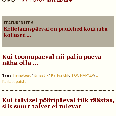
Sort by:
Title
Creator
Date Added
FEATURED ITEM
Kolletamispäeval on puulehed kõik juba
kollased ...
Kui toomapäeval nii palju päeva
näha olla …
Tags:
heinategu
/
ilmastik
/
Karksi khk
/
TOOMAPÄEV
/
x
Päikesepaiste
Kui talvisel pööripäeval tilk räästas,
siis suurt talvet ei tulevat