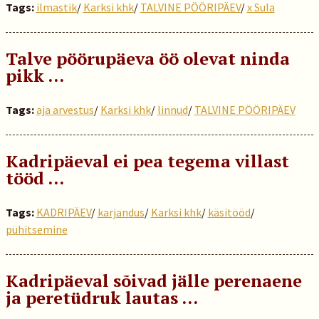
Tags:
ilmastik
/
Karksi khk
/
TALVINE PÖÖRIPÄEV
/
x Sula
Talve pöörupäeva öö olevat ninda
pikk …
Tags:
aja arvestus
/
Karksi khk
/
linnud
/
TALVINE PÖÖRIPÄEV
Kadripäeval ei pea tegema villast
tööd …
Tags:
KADRIPÄEV
/
karjandus
/
Karksi khk
/
käsitööd
/
pühitsemine
Kadripäeval sõivad jälle perenaene
ja peretüdruk lautas …