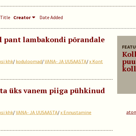
Title
Creator
Date Added
l pant lambakondi põrandale
FEATU
Kol
puu
ksi khk
/
koduloomad
/
VANA- JA UUSAASTA
/
x Kont
koll
ta üks vanem piiga pühkinud
ato
ksi khk
/
VANA- JA UUSAASTA
/
x Ennustamine