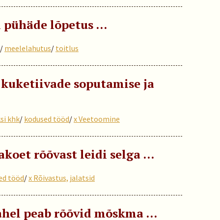
i pühäde lõpetus …
/
meelelahutus
/
toitlus
öl kuketiivade soputamise ja
si khk
/
kodused tööd
/
x Veetoomine
et rõõvast leidi selga …
ed tööd
/
x Rõivastus, jalatsid
ahel peab rõõvid mõskma ...