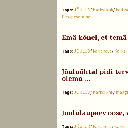
Tags:
JÕULUD
/
Karksi khk
/
kodus
Pesupesemine
Emä kõnel, et temä
Tags:
JÕULUD
/
karjandus
/
Karksi
Jõuluõhtal pidi terv
olema …
Tags:
JÕULUD
/
Karksi khk
/
maagi
Jõululaupäev ööse,
Tags:
JÕULUD
/
karjandus
/
Karksi