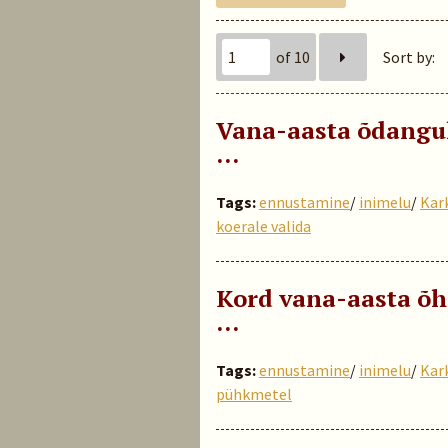
of 10
Sort by:
Vana-aasta õdangu
…
Tags:
ennustamine
/
inimelu
/
Kar
koerale valida
Kord vana-aasta õh
…
Tags:
ennustamine
/
inimelu
/
Kar
pühkmetel