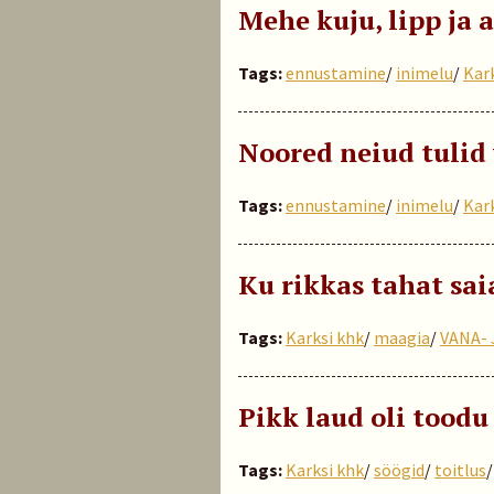
Mehe kuju, lipp ja 
Tags:
ennustamine
/
inimelu
/
Kar
Noored neiud tulid
Tags:
ennustamine
/
inimelu
/
Kar
Ku rikkas tahat sai
Tags:
Karksi khk
/
maagia
/
VANA- 
Pikk laud oli toodu
Tags:
Karksi khk
/
söögid
/
toitlus