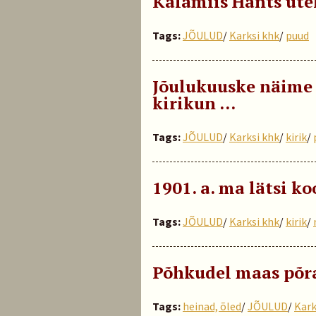
Kalamiis Hants üte
Tags:
JÕULUD
/
Karksi khk
/
puud
Jõulukuuske näime 
kirikun ...
Tags:
JÕULUD
/
Karksi khk
/
kirik
/
1901. a. ma lätsi ko
Tags:
JÕULUD
/
Karksi khk
/
kirik
/
Põhkudel maas põra
Tags:
heinad, õled
/
JÕULUD
/
Kark