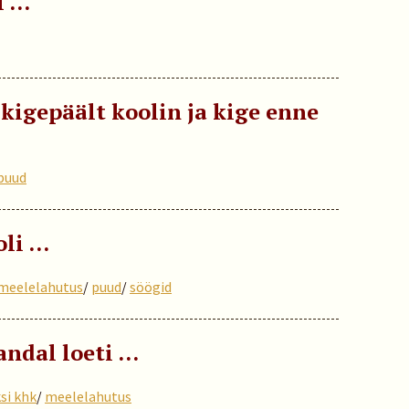
l …
kigepäält koolin ja kige enne
puud
oli …
meelelahutus
/
puud
/
söögid
ndal loeti …
si khk
/
meelelahutus