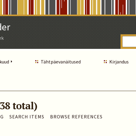
der
rk
 kuud
Tähtpäevanäitused
Kirjandus
38 total)
AG
SEARCH ITEMS
BROWSE REFERENCES