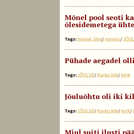
Mõnel pool seoti ka
õlesidemetega üht
Tags:
heinad, õled
/
inimelu
/
JÕU
Pühade aegadel oll
Tags:
JÕULUD
/
Karksi khk
/
kirik
Jõuluõhtu oli iki ki
Tags:
JÕULUD
/
Karksi khk
/
kirik
/
Miul suiti ilusti pää