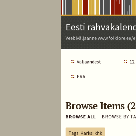
Skip
to
Main
Eesti rahvakalen
Content
Veebiväljaanne www.folklore.ee/e
Väljaandest
12
ERA
Browse Items (2
BROWSE ALL
BROWSE BY T
Tags: Karksi khk