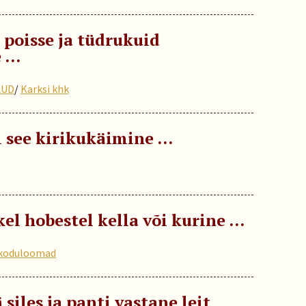
 poisse ja tüdrukuid
e …
LUD
/
Karksi khk
i see kirikukäimine …
kel hobestel kella või kurine …
koduloomad
 siles ja panti vastane leit