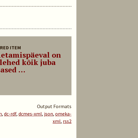
RED ITEM
letamispäeval on
lehed kõik juba
ased ...
Output Formats
m
,
dc-rdf
,
dcmes-xml
,
json
,
omeka-
xml
,
rss2