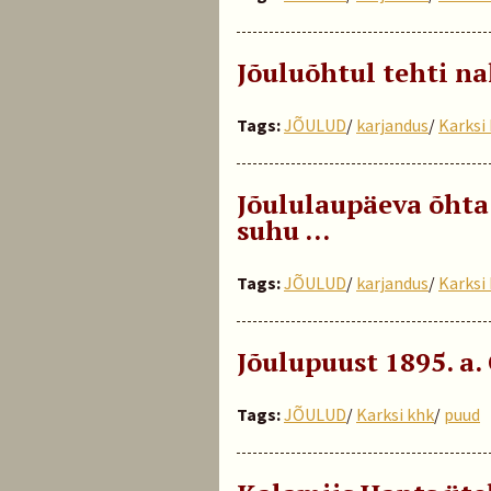
Jõuluõhtul tehti n
Tags:
JÕULUD
/
karjandus
/
Karksi
Jõululaupäeva õhta
suhu …
Tags:
JÕULUD
/
karjandus
/
Karksi
Jõulupuust 1895. a.
Tags:
JÕULUD
/
Karksi khk
/
puud