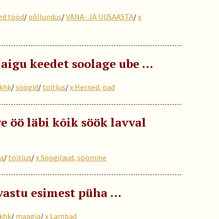
ed tööd
/
põllundus
/
VANA- JA UUSAASTA
/
x
 aigu keedet soolage ube …
 khk
/
söögid
/
toitlus
/
x Herned, oad
e öö läbi kõik söök lavval
a
/
toitlus
/
x Söögilaud, söömine
 vastu esimest püha …
 khk
/
maagia
/
x Lambad