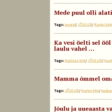
Mede puul olli alat
Tags:
joogid
/
JÕULUD
/
Karksi khk
Ka vesi öelti sel ö
laulu vahel ...
Tags:
Halliste khk
/
JÕULUD
/
Kark
Mamma õmmel omako
Tags:
JÕULUD
/
Karksi khk
/
kodus
Jõulu ja uueaasta v