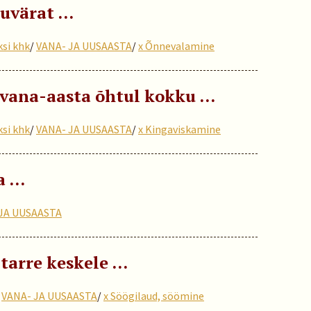
auvärat …
ksi khk
/
VANA- JA UUSAASTA
/
x Õnnevalamine
 vana-aasta õhtul kokku …
ksi khk
/
VANA- JA UUSAASTA
/
x Kingaviskamine
a …
JA UUSAASTA
 tarre keskele …
/
VANA- JA UUSAASTA
/
x Söögilaud, söömine