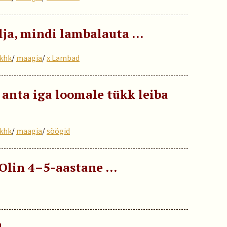
alja, mindi lambalauta …
 khk
/
maagia
/
x Lambad
 anta iga loomale tükk leiba
 khk
/
maagia
/
söögid
 Olin 4–5-aastane …