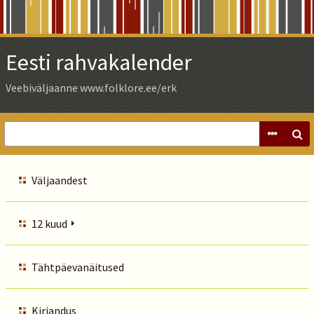
Skip
to
Main
Eesti rahvakalender
Content
Veebiväljaanne www.folklore.ee/erk
Väljaandest
12 kuud
Tähtpäevanäitused
Kirjandus