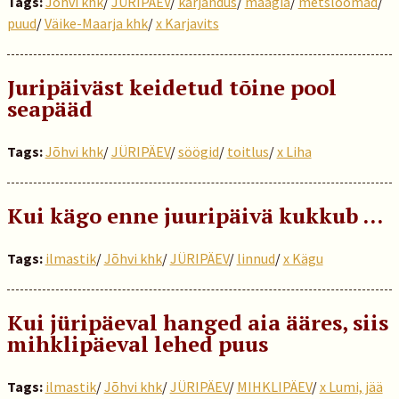
Tags:
Jõhvi khk
/
JÜRIPÄEV
/
karjandus
/
maagia
/
metsloomad
/
puud
/
Väike-Maarja khk
/
x Karjavits
Juripäiväst keidetud tõine pool
seapääd
Tags:
Jõhvi khk
/
JÜRIPÄEV
/
söögid
/
toitlus
/
x Liha
Kui kägo enne juuripäivä kukkub …
Tags:
ilmastik
/
Jõhvi khk
/
JÜRIPÄEV
/
linnud
/
x Kägu
Kui jüripäeval hanged aia ääres, siis
mihklipäeval lehed puus
Tags:
ilmastik
/
Jõhvi khk
/
JÜRIPÄEV
/
MIHKLIPÄEV
/
x Lumi, jää