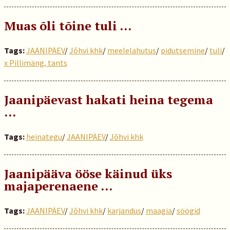
Muas õli tõine tuli …
Tags:
JAANIPÄEV
/
Jõhvi khk
/
meelelahutus
/
pidutsemine
/
tuli
/
x Pillimäng, tants
Jaanipäevast hakati heina tegema
…
Tags:
heinategu
/
JAANIPÄEV
/
Jõhvi khk
Jaanipääva ööse käinud üks
majaperenaene …
Tags:
JAANIPÄEV
/
Jõhvi khk
/
karjandus
/
maagia
/
söögid