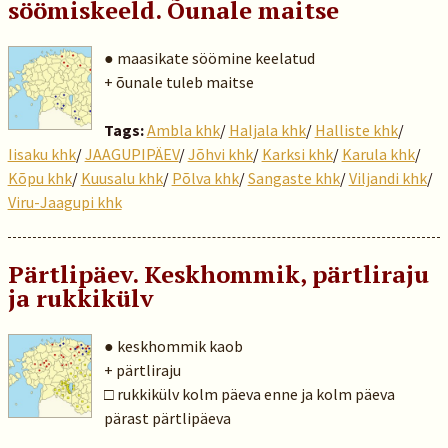
söömiskeeld. Õunale maitse
● maasikate söömine keelatud
+ õunale tuleb maitse
Tags:
Ambla khk
/
Haljala khk
/
Halliste khk
/
Iisaku khk
/
JAAGUPIPÄEV
/
Jõhvi khk
/
Karksi khk
/
Karula khk
/
Kõpu khk
/
Kuusalu khk
/
Põlva khk
/
Sangaste khk
/
Viljandi khk
/
Viru-Jaagupi khk
Pärtlipäev. Keskhommik, pärtliraju
ja rukkikülv
● keskhommik kaob
+ pärtliraju
□ rukkikülv kolm päeva enne ja kolm päeva
pärast pärtlipäeva