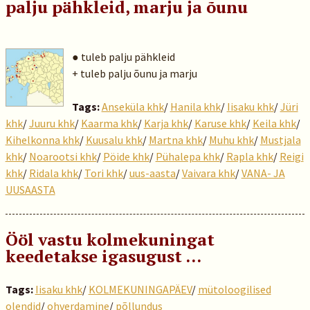
palju pähkleid, marju ja õunu
● tuleb palju pähkleid
+ tuleb palju õunu ja marju
Tags:
Anseküla khk
/
Hanila khk
/
Iisaku khk
/
Jüri
khk
/
Juuru khk
/
Kaarma khk
/
Karja khk
/
Karuse khk
/
Keila khk
/
Kihelkonna khk
/
Kuusalu khk
/
Martna khk
/
Muhu khk
/
Mustjala
khk
/
Noarootsi khk
/
Pöide khk
/
Pühalepa khk
/
Rapla khk
/
Reigi
khk
/
Ridala khk
/
Tori khk
/
uus-aasta
/
Vaivara khk
/
VANA- JA
UUSAASTA
Ööl vastu kolmekuningat
keedetakse igasugust …
Tags:
Iisaku khk
/
KOLMEKUNINGAPÄEV
/
mütoloogilised
olendid
/
ohverdamine
/
põllundus