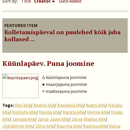
Sort by:
Title
Creator
Date Added
FEATURED ITEM
Kolletamispäeval on puulehed kõik juba
kollased ...
Küünlapäev. Puna joomine
Δ küünlapuna joomine
● maarjapuna joomine
˅ madisepuna joomine
Tags:
Äksi khk
/
Ambla khk
/
Anseküla khk
/
Audru khk
/
Haljala
khk
/
Halliste khk
/
Hanila khk
/
Hargla khk
/
Helme khk
/
Iisaku
khk
/
Jämaja khk
/
Järva-Jaani khk
/
Järva-Madise khk
/
Jõelähtme khk
/
Jõhvi khk
/
Kaarma khk
/
Kadrina khk
/
Käina