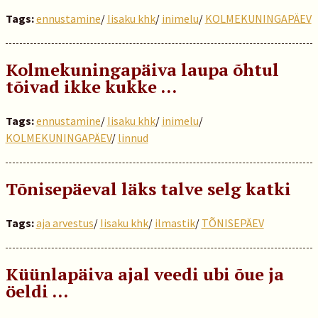
Tags:
ennustamine
/
Iisaku khk
/
inimelu
/
KOLMEKUNINGAPÄEV
Kolmekuningapäiva laupa õhtul
tõivad ikke kukke …
Tags:
ennustamine
/
Iisaku khk
/
inimelu
/
KOLMEKUNINGAPÄEV
/
linnud
Tõnisepäeval läks talve selg katki
Tags:
aja arvestus
/
Iisaku khk
/
ilmastik
/
TÕNISEPÄEV
Küünlapäiva ajal veedi ubi õue ja
öeldi …