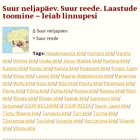
Suur neljapäev. Suur reede. Laastude
toomine – leiab linnupesi
Δ Suur neljapäev
˅ Suur reede
Tags:
Häädemeeste khk
/
Halliste khk
/
Hargla
khk
/
Helme khk
/
Iisaku khk
/
Järva-Madise khk
/
Kambja khk
/
Kanepi khk
/
Karksi khk
/
Karula khk
/
Kodavere khk
/
Kolga-Jaani
khk
/
Kõpu khk
/
Laiuse khk
/
Maarja-Magdaleena khk
/
Märjamaa
khk
/
Muhu khk
/
Nissi khk
/
Nõo khk
/
Paistu khk
/
Palamuse khk
/
Pärnu khk
/
Põlva khk
/
Puhja khk
/
Rannu khk
/
Räpina khk
/
Risti
khk
/
Rõngu khk
/
Rõuge khk
/
Saarde khk
/
Sangaste khk
/
Setumaa
/
SUUR NELJAPÄEV
/
SUUR REEDE
/
Suure-Jaani khk
/
Tartu-Maarja khk
/
Tarvastu khk
/
Tori khk
/
Torma khk
/
Tõstamaa khk
/
Türi khk
/
Urvaste khk
/
Vastseliina khk
/
Viljandi
khk
/
Võnnu khk