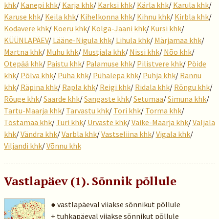
khk
/
Kanepi khk
/
Karja khk
/
Karksi khk
/
Kärla khk
/
Karula khk
/
Karuse khk
/
Keila khk
/
Kihelkonna khk
/
Kihnu khk
/
Kirbla khk
/
Kodavere khk
/
Koeru khk
/
Kolga-Jaani khk
/
Kursi khk
/
KÜÜNLAPÄEV
/
Lääne-Nigula khk
/
Lihula khk
/
Märjamaa khk
/
Martna khk
/
Muhu khk
/
Mustjala khk
/
Nissi khk
/
Nõo khk
/
Otepää khk
/
Paistu khk
/
Palamuse khk
/
Pilistvere khk
/
Pöide
khk
/
Põlva khk
/
Püha khk
/
Pühalepa khk
/
Puhja khk
/
Rannu
khk
/
Räpina khk
/
Rapla khk
/
Reigi khk
/
Ridala khk
/
Rõngu khk
/
Rõuge khk
/
Saarde khk
/
Sangaste khk
/
Setumaa
/
Simuna khk
/
Tartu-Maarja khk
/
Tarvastu khk
/
Tori khk
/
Torma khk
/
Tõstamaa khk
/
Türi khk
/
Urvaste khk
/
Väike-Maarja khk
/
Valjala
khk
/
Vändra khk
/
Varbla khk
/
Vastseliina khk
/
Vigala khk
/
Viljandi khk
/
Võnnu khk
Vastlapäev (1). Sõnnik põllule
● vastlapäeval viiakse sõnnikut põllule
+ tuhkapäeval viiakse sõnnikut põllule