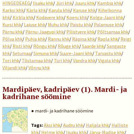
HINGEDEAEG
/
Iisaku khk
/
Jüri khk
/
Juuru khk
/
Kambja khk
/
Karksi khk
/
Kärla khk
/
Karula khk
/
Karuse khk
/
Kihelkonna
khk
/
Kirbla khk
/
Kodavere khk
/
Koeru khk
/
Kolga-Jaani khk
/
Kursi khk
/
Laiuse khk
/
Muhu khk
/
Paistu khk
/
Palamuse khk
/
Pärnu khk
/
Pärnu-Jaagupi khk
/
Pilistvere khk
/
Põltsamaa khk
/
Põlva khk
/
Puhja khk
/
Rannu khk
/
Räpina khk
/
Rapla khk
/
Reigi
khk
/
Risti khk
/
Rõngu khk
/
Rõuge khk
/
Saarde khk
/
Sangaste
khk
/
Setumaa
/
Simuna khk
/
Suure-Jaani khk
/
Tarvastu khk
/
Tori khk
/
Tõstamaa khk
/
Türi khk
/
Vändra khk
/
Vigala khk
/
Viljandi khk
/
Võnnu khk
Mardipäev, kadripäev (1). Mardi- ja
kadrihane söömine
● mardi- ja kadrihane söömine
Tags:
Äksi khk
/
Audru khk
/
Haljala khk
/
Halliste
khk
/
Helme khk
/
Iisaku khk
/
Järva-Madise khk
/