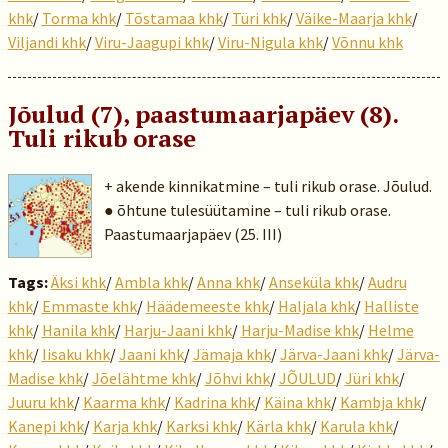
khk
/
Torma khk
/
Tõstamaa khk
/
Türi khk
/
Väike-Maarja khk
/
Viljandi khk
/
Viru-Jaagupi khk
/
Viru-Nigula khk
/
Võnnu khk
Jõulud (7), paastumaarjapäev (8).
Tuli rikub orase
+ akende kinnikatmine – tuli rikub orase. Jõulud.
● õhtune tulesüütamine – tuli rikub orase.
Paastumaarjapäev (25. III)
Tags:
Äksi khk
/
Ambla khk
/
Anna khk
/
Anseküla khk
/
Audru
khk
/
Emmaste khk
/
Häädemeeste khk
/
Haljala khk
/
Halliste
khk
/
Hanila khk
/
Harju-Jaani khk
/
Harju-Madise khk
/
Helme
khk
/
Iisaku khk
/
Jaani khk
/
Jämaja khk
/
Järva-Jaani khk
/
Järva-
Madise khk
/
Jõelähtme khk
/
Jõhvi khk
/
JÕULUD
/
Jüri khk
/
Juuru khk
/
Kaarma khk
/
Kadrina khk
/
Käina khk
/
Kambja khk
/
Kanepi khk
/
Karja khk
/
Karksi khk
/
Kärla khk
/
Karula khk
/