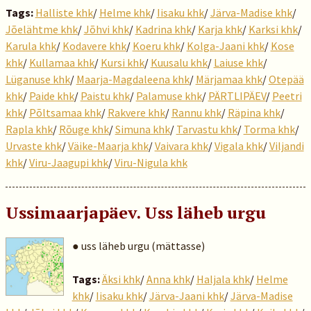
Tags:
Halliste khk
/
Helme khk
/
Iisaku khk
/
Järva-Madise khk
/
Jõelähtme khk
/
Jõhvi khk
/
Kadrina khk
/
Karja khk
/
Karksi khk
/
Karula khk
/
Kodavere khk
/
Koeru khk
/
Kolga-Jaani khk
/
Kose
khk
/
Kullamaa khk
/
Kursi khk
/
Kuusalu khk
/
Laiuse khk
/
Lüganuse khk
/
Maarja-Magdaleena khk
/
Märjamaa khk
/
Otepää
khk
/
Paide khk
/
Paistu khk
/
Palamuse khk
/
PÄRTLIPÄEV
/
Peetri
khk
/
Põltsamaa khk
/
Rakvere khk
/
Rannu khk
/
Räpina khk
/
Rapla khk
/
Rõuge khk
/
Simuna khk
/
Tarvastu khk
/
Torma khk
/
Urvaste khk
/
Väike-Maarja khk
/
Vaivara khk
/
Vigala khk
/
Viljandi
khk
/
Viru-Jaagupi khk
/
Viru-Nigula khk
Ussimaarjapäev. Uss läheb urgu
● uss läheb urgu (mättasse)
Tags:
Äksi khk
/
Anna khk
/
Haljala khk
/
Helme
khk
/
Iisaku khk
/
Järva-Jaani khk
/
Järva-Madise