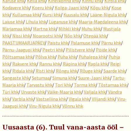
Karuse khk
/
Keila khk
/
Kihelkonna khk
/
Kihnu khk
/
Kirbla khk
/
Kodavere khk
/
Koeru khk
/
Kolga-Jaani khk
/
Kõpu khk
/
Kose
khk
/
Kullamaa khk
/
Kursi khk
/
Kuusalu khk
/
Lääne-Nigula khk
/
Laiuse khk
/
Lihula khk
/
Lüganuse khk
/
Maarja-Magdaleena khk
/
Märjamaa khk
/
Martna khk
/
Mihkli khk
/
Muhu khk
/
Mustjala
khk
/
Nissi khk
/
Noarootsi khk
/
Nõo khk
/
Otepää khk
/
PAASTUMAARJAPÄEV
/
Paistu khk
/
Palamuse khk
/
Pärnu khk
/
Pärnu-Jaagupi khk
/
Peetri khk
/
Pilistvere khk
/
Pöide khk
/
Põltsamaa khk
/
Põlva khk
/
Püha khk
/
Pühalepa khk
/
Puhja
khk
/
Rakvere khk
/
Rannu khk
/
Räpina khk
/
Rapla khk
/
Reigi
khk
/
Ridala khk
/
Risti khk
/
Rõngu khk
/
Rõuge khk
/
Saarde khk
/
Sangaste khk
/
Setumaa
/
Simuna khk
/
Suure-Jaani khk
/
Tartu-
Maarja khk
/
Tarvastu khk
/
Tori khk
/
Torma khk
/
Tõstamaa khk
/
Türi khk
/
Urvaste khk
/
Väike-Maarja khk
/
Valjala khk
/
Vändra
khk
/
Varbla khk
/
Vastseliina khk
/
Vigala khk
/
Viljandi khk
/
Viru-
Jaagupi khk
/
Viru-Nigula khk
/
Võnnu khk
Uusaasta (6). Tuul vana-aasta ööl –