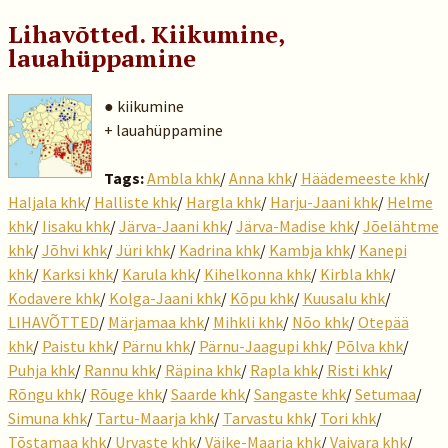
Lihavõtted. Kiikumine,
lauahüppamine
● kiikumine
+ lauahüppamine
Tags:
Ambla khk
/
Anna khk
/
Häädemeeste khk
/
Haljala khk
/
Halliste khk
/
Hargla khk
/
Harju-Jaani khk
/
Helme
khk
/
Iisaku khk
/
Järva-Jaani khk
/
Järva-Madise khk
/
Jõelähtme
khk
/
Jõhvi khk
/
Jüri khk
/
Kadrina khk
/
Kambja khk
/
Kanepi
khk
/
Karksi khk
/
Karula khk
/
Kihelkonna khk
/
Kirbla khk
/
Kodavere khk
/
Kolga-Jaani khk
/
Kõpu khk
/
Kuusalu khk
/
LIHAVÕTTED
/
Märjamaa khk
/
Mihkli khk
/
Nõo khk
/
Otepää
khk
/
Paistu khk
/
Pärnu khk
/
Pärnu-Jaagupi khk
/
Põlva khk
/
Puhja khk
/
Rannu khk
/
Räpina khk
/
Rapla khk
/
Risti khk
/
Rõngu khk
/
Rõuge khk
/
Saarde khk
/
Sangaste khk
/
Setumaa
/
Simuna khk
/
Tartu-Maarja khk
/
Tarvastu khk
/
Tori khk
/
Tõstamaa khk
/
Urvaste khk
/
Väike-Maarja khk
/
Vaivara khk
/