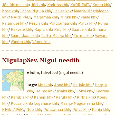
Jõelähtme khk
/
Jüri khk
/
Kadrina khk
/
KADRIPÄEV
/
Koeru khk
/
Kose khk
/
Lääne-Nigula khk
/
Laiuse khk
/
Maarja-Magdaleena
khk
/
MARDIPÄEV
/
Märjamaa khk
/
Mihkli khk
/
Paide khk
/
Palamuse khk
/
Peetri khk
/
Põltsamaa khk
/
Põlva khk
/
Puhja
khk
/
Rakvere khk
/
Rapla khk
/
Risti khk
/
Saarde khk
/
Simuna
khk
/
Suure-Jaani khk
/
Tartu-Maarja khk
/
Torma khk
/
Vaivara
khk
/
Vändra khk
/
Võnnu khk
Nigulapäev. Nigul needib
● külm, talveteed (nigul needib)
Tags:
Äksi khk
/
Anna khk
/
Haljala khk
/
Hargla
khk
/
Helme khk
/
Iisaku khk
/
Jõhvi khk
/
Kadrina
khk
/
Kambja khk
/
Kanepi khk
/
Karula khk
/
Kirbla khk
/
Koeru
khk
/
Kuusalu khk
/
Lüganuse khk
/
Maarja-Magdaleena khk
/
NIGULAPÄEV
/
Nõo khk
/
Põltsamaa khk
/
Põlva khk
/
Puhja khk
/