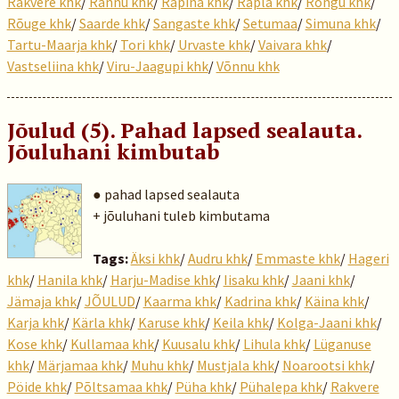
Rakvere khk
/
Rannu khk
/
Räpina khk
/
Rapla khk
/
Rõngu khk
/
Rõuge khk
/
Saarde khk
/
Sangaste khk
/
Setumaa
/
Simuna khk
/
Tartu-Maarja khk
/
Tori khk
/
Urvaste khk
/
Vaivara khk
/
Vastseliina khk
/
Viru-Jaagupi khk
/
Võnnu khk
Jõulud (5). Pahad lapsed sealauta.
Jõuluhani kimbutab
● pahad lapsed sealauta
+ jõuluhani tuleb kimbutama
Tags:
Äksi khk
/
Audru khk
/
Emmaste khk
/
Hageri
khk
/
Hanila khk
/
Harju-Madise khk
/
Iisaku khk
/
Jaani khk
/
Jämaja khk
/
JÕULUD
/
Kaarma khk
/
Kadrina khk
/
Käina khk
/
Karja khk
/
Kärla khk
/
Karuse khk
/
Keila khk
/
Kolga-Jaani khk
/
Kose khk
/
Kullamaa khk
/
Kuusalu khk
/
Lihula khk
/
Lüganuse
khk
/
Märjamaa khk
/
Muhu khk
/
Mustjala khk
/
Noarootsi khk
/
Pöide khk
/
Põltsamaa khk
/
Püha khk
/
Pühalepa khk
/
Rakvere