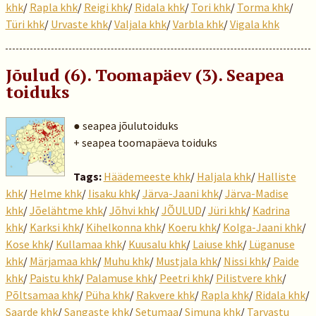
khk
/
Rapla khk
/
Reigi khk
/
Ridala khk
/
Tori khk
/
Torma khk
/
Türi khk
/
Urvaste khk
/
Valjala khk
/
Varbla khk
/
Vigala khk
Jõulud (6). Toomapäev (3). Seapea
toiduks
● seapea jõulutoiduks
+ seapea toomapäeva toiduks
Tags:
Häädemeeste khk
/
Haljala khk
/
Halliste
khk
/
Helme khk
/
Iisaku khk
/
Järva-Jaani khk
/
Järva-Madise
khk
/
Jõelähtme khk
/
Jõhvi khk
/
JÕULUD
/
Jüri khk
/
Kadrina
khk
/
Karksi khk
/
Kihelkonna khk
/
Koeru khk
/
Kolga-Jaani khk
/
Kose khk
/
Kullamaa khk
/
Kuusalu khk
/
Laiuse khk
/
Lüganuse
khk
/
Märjamaa khk
/
Muhu khk
/
Mustjala khk
/
Nissi khk
/
Paide
khk
/
Paistu khk
/
Palamuse khk
/
Peetri khk
/
Pilistvere khk
/
Põltsamaa khk
/
Püha khk
/
Rakvere khk
/
Rapla khk
/
Ridala khk
/
Saarde khk
/
Sangaste khk
/
Setumaa
/
Simuna khk
/
Tarvastu