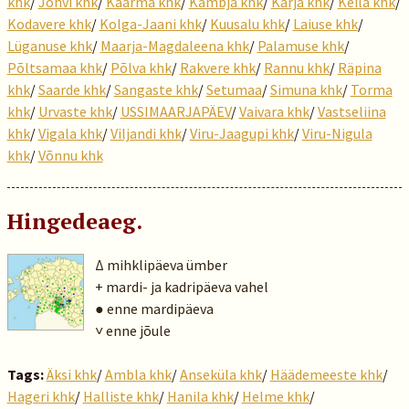
khk
/
Jõhvi khk
/
Kaarma khk
/
Kambja khk
/
Karja khk
/
Keila khk
/
Kodavere khk
/
Kolga-Jaani khk
/
Kuusalu khk
/
Laiuse khk
/
Lüganuse khk
/
Maarja-Magdaleena khk
/
Palamuse khk
/
Põltsamaa khk
/
Põlva khk
/
Rakvere khk
/
Rannu khk
/
Räpina
khk
/
Saarde khk
/
Sangaste khk
/
Setumaa
/
Simuna khk
/
Torma
khk
/
Urvaste khk
/
USSIMAARJAPÄEV
/
Vaivara khk
/
Vastseliina
khk
/
Vigala khk
/
Viljandi khk
/
Viru-Jaagupi khk
/
Viru-Nigula
khk
/
Võnnu khk
Hingedeaeg.
Δ mihklipäeva ümber
+ mardi- ja kadripäeva vahel
● enne mardipäeva
˅ enne jõule
Tags:
Äksi khk
/
Ambla khk
/
Anseküla khk
/
Häädemeeste khk
/
Hageri khk
/
Halliste khk
/
Hanila khk
/
Helme khk
/