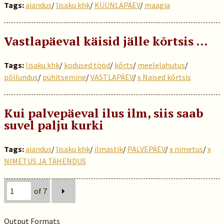
Tags:
aiandus
/
Iisaku khk
/
KÜÜNLAPÄEV
/
maagia
Vastlapäeval käisid jälle kõrtsis …
Tags:
Iisaku khk
/
kodused tööd
/
kõrts
/
meelelahutus
/
põllundus
/
pühitsemine
/
VASTLAPÄEV
/
x Naised kõrtsis
Kui palvepäeval ilus ilm, siis saab
suvel palju kurki
Tags:
aiandus
/
Iisaku khk
/
ilmastik
/
PALVEPÄEV
/
x nimetus
/
x
NIMETUS JA TÄHENDUS
of 7
Output Formats