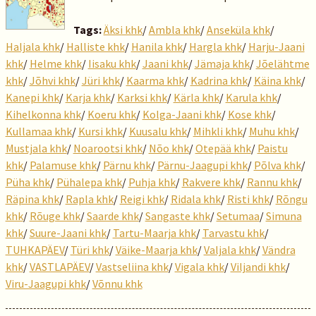
Tags:
Äksi khk
/
Ambla khk
/
Anseküla khk
/
Haljala khk
/
Halliste khk
/
Hanila khk
/
Hargla khk
/
Harju-Jaani
khk
/
Helme khk
/
Iisaku khk
/
Jaani khk
/
Jämaja khk
/
Jõelähtme
khk
/
Jõhvi khk
/
Jüri khk
/
Kaarma khk
/
Kadrina khk
/
Käina khk
/
Kanepi khk
/
Karja khk
/
Karksi khk
/
Kärla khk
/
Karula khk
/
Kihelkonna khk
/
Koeru khk
/
Kolga-Jaani khk
/
Kose khk
/
Kullamaa khk
/
Kursi khk
/
Kuusalu khk
/
Mihkli khk
/
Muhu khk
/
Mustjala khk
/
Noarootsi khk
/
Nõo khk
/
Otepää khk
/
Paistu
khk
/
Palamuse khk
/
Pärnu khk
/
Pärnu-Jaagupi khk
/
Põlva khk
/
Püha khk
/
Pühalepa khk
/
Puhja khk
/
Rakvere khk
/
Rannu khk
/
Räpina khk
/
Rapla khk
/
Reigi khk
/
Ridala khk
/
Risti khk
/
Rõngu
khk
/
Rõuge khk
/
Saarde khk
/
Sangaste khk
/
Setumaa
/
Simuna
khk
/
Suure-Jaani khk
/
Tartu-Maarja khk
/
Tarvastu khk
/
TUHKAPÄEV
/
Türi khk
/
Väike-Maarja khk
/
Valjala khk
/
Vändra
khk
/
VASTLAPÄEV
/
Vastseliina khk
/
Vigala khk
/
Viljandi khk
/
Viru-Jaagupi khk
/
Võnnu khk