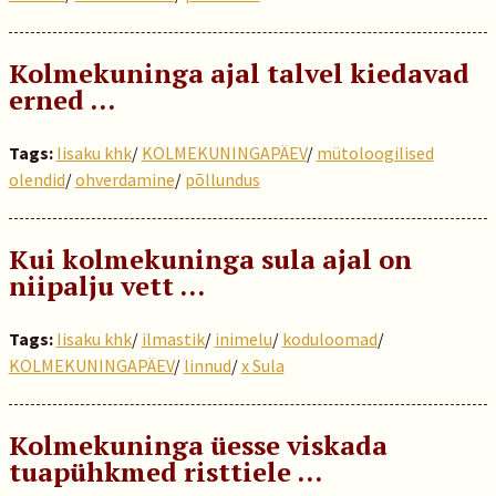
Kolmekuninga ajal talvel kiedavad
erned …
Tags:
Iisaku khk
/
KOLMEKUNINGAPÄEV
/
mütoloogilised
olendid
/
ohverdamine
/
põllundus
Kui kolmekuninga sula ajal on
niipalju vett …
Tags:
Iisaku khk
/
ilmastik
/
inimelu
/
koduloomad
/
KOLMEKUNINGAPÄEV
/
linnud
/
x Sula
Kolmekuninga üesse viskada
tuapühkmed risttiele …