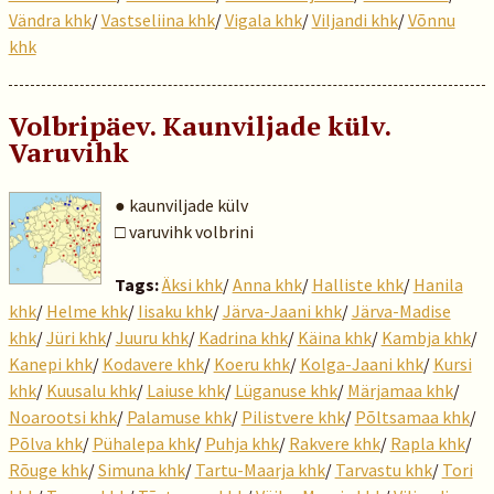
Vändra khk
/
Vastseliina khk
/
Vigala khk
/
Viljandi khk
/
Võnnu
khk
Volbripäev. Kaunviljade külv.
Varuvihk
● kaunviljade külv
□ varuvihk volbrini
Tags:
Äksi khk
/
Anna khk
/
Halliste khk
/
Hanila
khk
/
Helme khk
/
Iisaku khk
/
Järva-Jaani khk
/
Järva-Madise
khk
/
Jüri khk
/
Juuru khk
/
Kadrina khk
/
Käina khk
/
Kambja khk
/
Kanepi khk
/
Kodavere khk
/
Koeru khk
/
Kolga-Jaani khk
/
Kursi
khk
/
Kuusalu khk
/
Laiuse khk
/
Lüganuse khk
/
Märjamaa khk
/
Noarootsi khk
/
Palamuse khk
/
Pilistvere khk
/
Põltsamaa khk
/
Põlva khk
/
Pühalepa khk
/
Puhja khk
/
Rakvere khk
/
Rapla khk
/
Rõuge khk
/
Simuna khk
/
Tartu-Maarja khk
/
Tarvastu khk
/
Tori