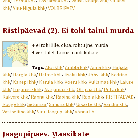
khk
/
Torma khk
/
Tõstamaa khk
/
Väike-Maarja khk
/
Viljandi
khk
/
Viru-Nigula khk
/
VOLBRIPÄEV
Ristipäevad (2). Ei tohi taimi murda
● ei tohi lille, oksa, rohtu jne. murda
+ veri tuleb taime murdekohale
Tags:
Äksi khk
/
Ambla khk
/
Anna khk
/
Haljala
khk
/
Hargla khk
/
Helme khk
/
Iisaku khk
/
Jõhvi khk
/
Kadrina
khk
/
Kanepi khk
/
Karula khk
/
Koeru khk
/
Kullamaa khk
/
Laiuse
khk
/
Lüganuse khk
/
Märjamaa khk
/
Otepää khk
/
Põlva khk
/
Rakvere khk
/
Rannu khk
/
Räpina khk
/
Rapla khk
/
RISTIPÄEVAD
/
Rõuge khk
/
Setumaa
/
Simuna khk
/
Urvaste khk
/
Vändra khk
/
Vastseliina khk
/
Viru-Jaagupi khk
/
Võnnu khk
Jaagupipäev. Maasikate