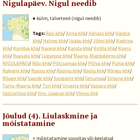
Nigulapäev. Nigul needib
● külm, talveteed (nigul needib)
Tags:
Äksi khk
/
Anna khk
/
Haljala khk
/
Hargla
khk
/
Helme khk
/
Iisaku khk
/
Jõhvi khk
/
Kadrina
khk
/
Kambja khk
/
Kanepi khk
/
Karula khk
/
Kirbla khk
/
Koeru
khk
/
Kuusalu khk
/
Lüganuse khk
/
Maarja-Magdaleena khk
/
NIGULAPÄEV
/
Nõo khk
/
Põltsamaa khk
/
Põlva khk
/
Puhja khk
/
Rakvere khk
/
Rannu khk
/
Räpina khk
/
Rapla khk
/
Rõngu khk
/
Rõuge khk
/
Saarde khk
/
Sangaste khk
/
Setumaa
/
Simuna khk
/
Tartu-Maarja khk
/
Tori khk
/
Urvaste khk
/
Vaivara khk
/
Vastseliina khk
/
Viru-Jaagupi khk
/
Võnnu khk
Jõulud (4). Liulaskmine ja
mõistatamine
+ mõistatamine soovitav või keelatud