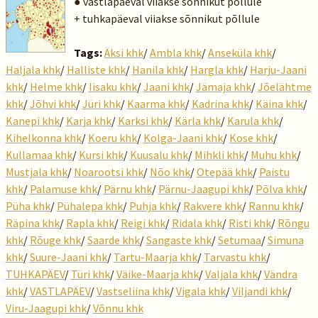
● vastlapäeval viiakse sõnnikut põllule
+ tuhkapäeval viiakse sõnnikut põllule
Tags:
Äksi khk
/
Ambla khk
/
Anseküla khk
/
Haljala khk
/
Halliste khk
/
Hanila khk
/
Hargla khk
/
Harju-Jaani
khk
/
Helme khk
/
Iisaku khk
/
Jaani khk
/
Jämaja khk
/
Jõelähtme
khk
/
Jõhvi khk
/
Jüri khk
/
Kaarma khk
/
Kadrina khk
/
Käina khk
/
Kanepi khk
/
Karja khk
/
Karksi khk
/
Kärla khk
/
Karula khk
/
Kihelkonna khk
/
Koeru khk
/
Kolga-Jaani khk
/
Kose khk
/
Kullamaa khk
/
Kursi khk
/
Kuusalu khk
/
Mihkli khk
/
Muhu khk
/
Mustjala khk
/
Noarootsi khk
/
Nõo khk
/
Otepää khk
/
Paistu
khk
/
Palamuse khk
/
Pärnu khk
/
Pärnu-Jaagupi khk
/
Põlva khk
/
Püha khk
/
Pühalepa khk
/
Puhja khk
/
Rakvere khk
/
Rannu khk
/
Räpina khk
/
Rapla khk
/
Reigi khk
/
Ridala khk
/
Risti khk
/
Rõngu
khk
/
Rõuge khk
/
Saarde khk
/
Sangaste khk
/
Setumaa
/
Simuna
khk
/
Suure-Jaani khk
/
Tartu-Maarja khk
/
Tarvastu khk
/
TUHKAPÄEV
/
Türi khk
/
Väike-Maarja khk
/
Valjala khk
/
Vändra
khk
/
VASTLAPÄEV
/
Vastseliina khk
/
Vigala khk
/
Viljandi khk
/
Viru-Jaagupi khk
/
Võnnu khk