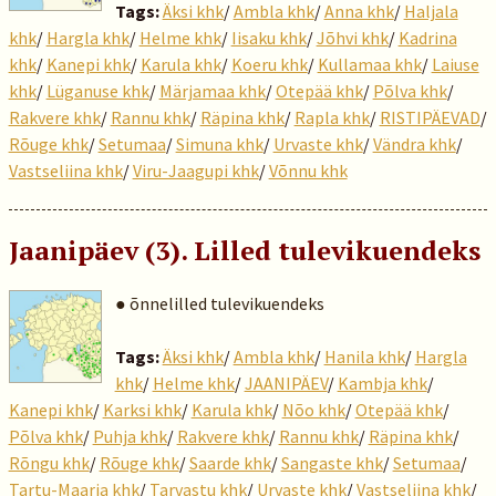
Tags:
Äksi khk
/
Ambla khk
/
Anna khk
/
Haljala
khk
/
Hargla khk
/
Helme khk
/
Iisaku khk
/
Jõhvi khk
/
Kadrina
khk
/
Kanepi khk
/
Karula khk
/
Koeru khk
/
Kullamaa khk
/
Laiuse
khk
/
Lüganuse khk
/
Märjamaa khk
/
Otepää khk
/
Põlva khk
/
Rakvere khk
/
Rannu khk
/
Räpina khk
/
Rapla khk
/
RISTIPÄEVAD
/
Rõuge khk
/
Setumaa
/
Simuna khk
/
Urvaste khk
/
Vändra khk
/
Vastseliina khk
/
Viru-Jaagupi khk
/
Võnnu khk
Jaanipäev (3). Lilled tulevikuendeks
● õnnelilled tulevikuendeks
Tags:
Äksi khk
/
Ambla khk
/
Hanila khk
/
Hargla
khk
/
Helme khk
/
JAANIPÄEV
/
Kambja khk
/
Kanepi khk
/
Karksi khk
/
Karula khk
/
Nõo khk
/
Otepää khk
/
Põlva khk
/
Puhja khk
/
Rakvere khk
/
Rannu khk
/
Räpina khk
/
Rõngu khk
/
Rõuge khk
/
Saarde khk
/
Sangaste khk
/
Setumaa
/
Tartu-Maarja khk
/
Tarvastu khk
/
Urvaste khk
/
Vastseliina khk
/