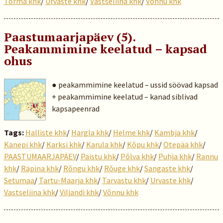
Torma khk
/
Urvaste khk
/
Vastseliina khk
/
Võnnu khk
Paastumaarjapäev (5).
Peakammimine keelatud – kapsad
ohus
● peakammimine keelatud – ussid söövad kapsad
+ peakammimine keelatud – kanad siblivad
kapsapeenrad
Tags:
Halliste khk
/
Hargla khk
/
Helme khk
/
Kambja khk
/
Kanepi khk
/
Karksi khk
/
Karula khk
/
Kõpu khk
/
Otepää khk
/
PAASTUMAARJAPÄEV
/
Paistu khk
/
Põlva khk
/
Puhja khk
/
Rannu
khk
/
Räpina khk
/
Rõngu khk
/
Rõuge khk
/
Sangaste khk
/
Setumaa
/
Tartu-Maarja khk
/
Tarvastu khk
/
Urvaste khk
/
Vastseliina khk
/
Viljandi khk
/
Võnnu khk