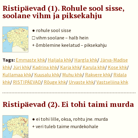
Ristipäevad (1). Rohule sool sisse,
soolane vihm ja piksekahju
● rohule sool sisse
□ vihm soolane – halb hein
+ õmblemine keelatud – piksekahju
Tags:
Emmaste khk
/
Haljala khk
/
Hargla khk
/
Järva-Madise
khk
/
Jüri khk
/
Kadrina khk
/
Karja khk
/
Karula khk
/
Kose khk
/
Kullamaa khk
/
Kuusalu khk
/
Muhu khk
/
Rakvere khk
/
Ridala
khk
/
RISTIPÄEVAD
/
Rõuge khk
/
Urvaste khk
/
Vastseliina khk
Ristipäevad (2). Ei tohi taimi murda
● ei tohi lille, oksa, rohtu jne. murda
+ veri tuleb taime murdekohale