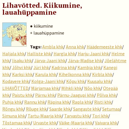
Lihavõtted. Kiikumine,
lauahüppamine
● kiikumine
+ lauahüppamine
Tags:
Ambla khk
/
Anna khk
/
Häädemeeste khk
/
Haljala khk
/
Halliste khk
/
Hargla khk
/
Harju-Jaani khk
/
Helme
khk
/
Iisaku khk
/
Järva-Jaani khk
/
Järva-Madise khk
/
Jõelähtme
khk
/
Jõhvi khk
/
Jüri khk
/
Kadrina khk
/
Kambja khk
/
Kanepi
khk
/
Karksi khk
/
Karula khk
/
Kihelkonna khk
/
Kirbla khk
/
Kodavere khk
/
Kolga-Jaani khk
/
Kõpu khk
/
Kuusalu khk
/
LIHAVÕTTED
/
Märjamaa khk
/
Mihkli khk
/
Nõo khk
/
Otepää
khk
/
Paistu khk
/
Pärnu khk
/
Pärnu-Jaagupi khk
/
Põlva khk
/
Puhja khk
/
Rannu khk
/
Räpina khk
/
Rapla khk
/
Risti khk
/
Rõngu khk
/
Rõuge khk
/
Saarde khk
/
Sangaste khk
/
Setumaa
/
Simuna khk
/
Tartu-Maarja khk
/
Tarvastu khk
/
Tori khk
/
Tõstamaa khk
/
Urvaste khk
/
Väike-Maarja khk
/
Vaivara khk
/