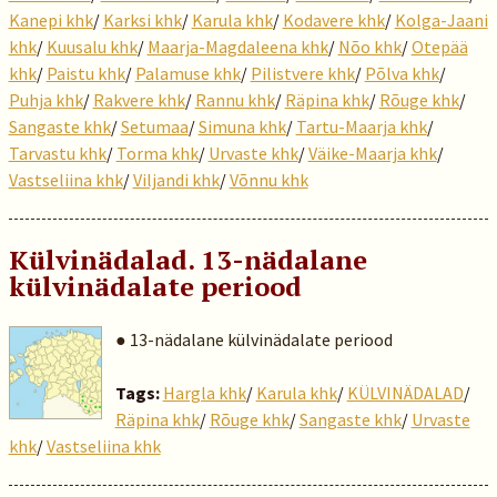
Kanepi khk
/
Karksi khk
/
Karula khk
/
Kodavere khk
/
Kolga-Jaani
khk
/
Kuusalu khk
/
Maarja-Magdaleena khk
/
Nõo khk
/
Otepää
khk
/
Paistu khk
/
Palamuse khk
/
Pilistvere khk
/
Põlva khk
/
Puhja khk
/
Rakvere khk
/
Rannu khk
/
Räpina khk
/
Rõuge khk
/
Sangaste khk
/
Setumaa
/
Simuna khk
/
Tartu-Maarja khk
/
Tarvastu khk
/
Torma khk
/
Urvaste khk
/
Väike-Maarja khk
/
Vastseliina khk
/
Viljandi khk
/
Võnnu khk
Külvinädalad. 13-nädalane
külvinädalate periood
● 13-nädalane külvinädalate periood
Tags:
Hargla khk
/
Karula khk
/
KÜLVINÄDALAD
/
Räpina khk
/
Rõuge khk
/
Sangaste khk
/
Urvaste
khk
/
Vastseliina khk