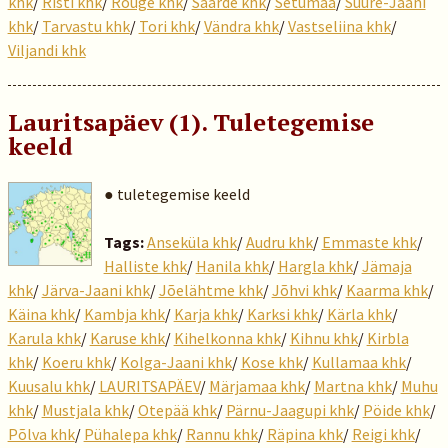
khk
/
Risti khk
/
Rõuge khk
/
Saarde khk
/
Setumaa
/
Suure-Jaani
khk
/
Tarvastu khk
/
Tori khk
/
Vändra khk
/
Vastseliina khk
/
Viljandi khk
Lauritsapäev (1). Tuletegemise
keeld
● tuletegemise keeld
Tags:
Anseküla khk
/
Audru khk
/
Emmaste khk
/
Halliste khk
/
Hanila khk
/
Hargla khk
/
Jämaja
khk
/
Järva-Jaani khk
/
Jõelähtme khk
/
Jõhvi khk
/
Kaarma khk
/
Käina khk
/
Kambja khk
/
Karja khk
/
Karksi khk
/
Kärla khk
/
Karula khk
/
Karuse khk
/
Kihelkonna khk
/
Kihnu khk
/
Kirbla
khk
/
Koeru khk
/
Kolga-Jaani khk
/
Kose khk
/
Kullamaa khk
/
Kuusalu khk
/
LAURITSAPÄEV
/
Märjamaa khk
/
Martna khk
/
Muhu
khk
/
Mustjala khk
/
Otepää khk
/
Pärnu-Jaagupi khk
/
Pöide khk
/
Põlva khk
/
Pühalepa khk
/
Rannu khk
/
Räpina khk
/
Reigi khk
/