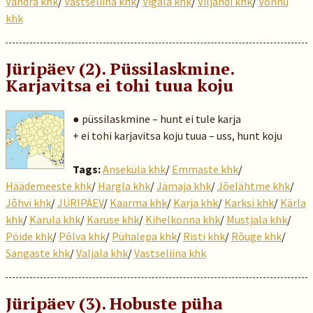
Vändra khk
/
Vastseliina khk
/
Vigala khk
/
Viljandi khk
/
Võnnu
khk
Jüripäev (2). Püssilaskmine.
Karjavitsa ei tohi tuua koju
● püssilaskmine – hunt ei tule karja
+ ei tohi karjavitsa koju tuua – uss, hunt koju
Tags:
Anseküla khk
/
Emmaste khk
/
Häädemeeste khk
/
Hargla khk
/
Jämaja khk
/
Jõelähtme khk
/
Jõhvi khk
/
JÜRIPÄEV
/
Kaarma khk
/
Karja khk
/
Karksi khk
/
Kärla
khk
/
Karula khk
/
Karuse khk
/
Kihelkonna khk
/
Mustjala khk
/
Pöide khk
/
Põlva khk
/
Pühalepa khk
/
Risti khk
/
Rõuge khk
/
Sangaste khk
/
Valjala khk
/
Vastseliina khk
Jüripäev (3). Hobuste püha