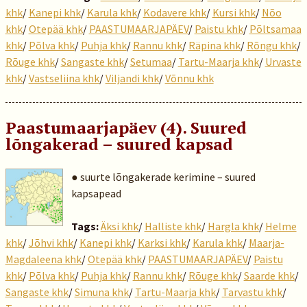
khk
/
Kanepi khk
/
Karula khk
/
Kodavere khk
/
Kursi khk
/
Nõo
khk
/
Otepää khk
/
PAASTUMAARJAPÄEV
/
Paistu khk
/
Põltsamaa
khk
/
Põlva khk
/
Puhja khk
/
Rannu khk
/
Räpina khk
/
Rõngu khk
/
Rõuge khk
/
Sangaste khk
/
Setumaa
/
Tartu-Maarja khk
/
Urvaste
khk
/
Vastseliina khk
/
Viljandi khk
/
Võnnu khk
Paastumaarjapäev (4). Suured
lõngakerad – suured kapsad
● suurte lõngakerade kerimine – suured
kapsapead
Tags:
Äksi khk
/
Halliste khk
/
Hargla khk
/
Helme
khk
/
Jõhvi khk
/
Kanepi khk
/
Karksi khk
/
Karula khk
/
Maarja-
Magdaleena khk
/
Otepää khk
/
PAASTUMAARJAPÄEV
/
Paistu
khk
/
Põlva khk
/
Puhja khk
/
Rannu khk
/
Rõuge khk
/
Saarde khk
/
Sangaste khk
/
Simuna khk
/
Tartu-Maarja khk
/
Tarvastu khk
/