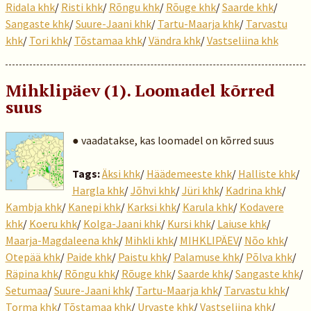
Ridala khk
/
Risti khk
/
Rõngu khk
/
Rõuge khk
/
Saarde khk
/
Sangaste khk
/
Suure-Jaani khk
/
Tartu-Maarja khk
/
Tarvastu
khk
/
Tori khk
/
Tõstamaa khk
/
Vändra khk
/
Vastseliina khk
Mihklipäev (1). Loomadel kõrred
suus
● vaadatakse, kas loomadel on kõrred suus
Tags:
Äksi khk
/
Häädemeeste khk
/
Halliste khk
/
Hargla khk
/
Jõhvi khk
/
Jüri khk
/
Kadrina khk
/
Kambja khk
/
Kanepi khk
/
Karksi khk
/
Karula khk
/
Kodavere
khk
/
Koeru khk
/
Kolga-Jaani khk
/
Kursi khk
/
Laiuse khk
/
Maarja-Magdaleena khk
/
Mihkli khk
/
MIHKLIPÄEV
/
Nõo khk
/
Otepää khk
/
Paide khk
/
Paistu khk
/
Palamuse khk
/
Põlva khk
/
Räpina khk
/
Rõngu khk
/
Rõuge khk
/
Saarde khk
/
Sangaste khk
/
Setumaa
/
Suure-Jaani khk
/
Tartu-Maarja khk
/
Tarvastu khk
/
Torma khk
/
Tõstamaa khk
/
Urvaste khk
/
Vastseliina khk
/