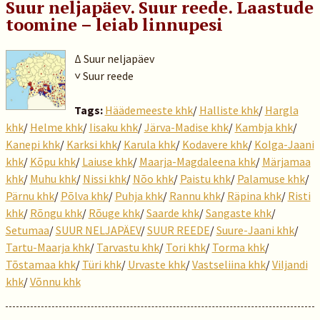
Suur neljapäev. Suur reede. Laastude
toomine – leiab linnupesi
Δ Suur neljapäev
˅ Suur reede
Tags:
Häädemeeste khk
/
Halliste khk
/
Hargla
khk
/
Helme khk
/
Iisaku khk
/
Järva-Madise khk
/
Kambja khk
/
Kanepi khk
/
Karksi khk
/
Karula khk
/
Kodavere khk
/
Kolga-Jaani
khk
/
Kõpu khk
/
Laiuse khk
/
Maarja-Magdaleena khk
/
Märjamaa
khk
/
Muhu khk
/
Nissi khk
/
Nõo khk
/
Paistu khk
/
Palamuse khk
/
Pärnu khk
/
Põlva khk
/
Puhja khk
/
Rannu khk
/
Räpina khk
/
Risti
khk
/
Rõngu khk
/
Rõuge khk
/
Saarde khk
/
Sangaste khk
/
Setumaa
/
SUUR NELJAPÄEV
/
SUUR REEDE
/
Suure-Jaani khk
/
Tartu-Maarja khk
/
Tarvastu khk
/
Tori khk
/
Torma khk
/
Tõstamaa khk
/
Türi khk
/
Urvaste khk
/
Vastseliina khk
/
Viljandi
khk
/
Võnnu khk