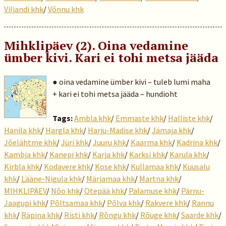
Viljandi khk
/
Võnnu khk
Mihklipäev (2). Oina vedamine
ümber kivi. Kari ei tohi metsa jääda
● oina vedamine ümber kivi – tuleb lumi maha
+ kari ei tohi metsa jääda – hundioht
Tags:
Ambla khk
/
Emmaste khk
/
Halliste khk
/
Hanila khk
/
Hargla khk
/
Harju-Madise khk
/
Jämaja khk
/
Jõelähtme khk
/
Jüri khk
/
Juuru khk
/
Kaarma khk
/
Kadrina khk
/
Kambja khk
/
Kanepi khk
/
Karja khk
/
Karksi khk
/
Karula khk
/
Kirbla khk
/
Kodavere khk
/
Kose khk
/
Kullamaa khk
/
Kuusalu
khk
/
Lääne-Nigula khk
/
Märjamaa khk
/
Martna khk
/
MIHKLIPÄEV
/
Nõo khk
/
Otepää khk
/
Palamuse khk
/
Pärnu-
Jaagupi khk
/
Põltsamaa khk
/
Põlva khk
/
Rakvere khk
/
Rannu
khk
/
Räpina khk
/
Risti khk
/
Rõngu khk
/
Rõuge khk
/
Saarde khk
/