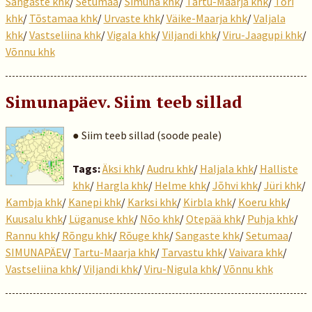
Sangaste khk
/
Setumaa
/
Simuna khk
/
Tartu-Maarja khk
/
Tori
khk
/
Tõstamaa khk
/
Urvaste khk
/
Väike-Maarja khk
/
Valjala
khk
/
Vastseliina khk
/
Vigala khk
/
Viljandi khk
/
Viru-Jaagupi khk
/
Võnnu khk
Simunapäev. Siim teeb sillad
● Siim teeb sillad (soode peale)
Tags:
Äksi khk
/
Audru khk
/
Haljala khk
/
Halliste
khk
/
Hargla khk
/
Helme khk
/
Jõhvi khk
/
Jüri khk
/
Kambja khk
/
Kanepi khk
/
Karksi khk
/
Kirbla khk
/
Koeru khk
/
Kuusalu khk
/
Lüganuse khk
/
Nõo khk
/
Otepää khk
/
Puhja khk
/
Rannu khk
/
Rõngu khk
/
Rõuge khk
/
Sangaste khk
/
Setumaa
/
SIMUNAPÄEV
/
Tartu-Maarja khk
/
Tarvastu khk
/
Vaivara khk
/
Vastseliina khk
/
Viljandi khk
/
Viru-Nigula khk
/
Võnnu khk