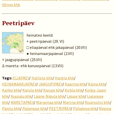
Võnnu khk
Peetripäev
heinateo keeld:
+ peetripäeval (29. VI)
□ eliapäeval ehk jakapäeval (20.VII)
● heinamaarjapäeval (2.VII)
˅ jaagupipäeval (25.VII)
Δ mareta- ehk karusepäeval (13.VII)
Tags:
ELIAPÄEV
/
Halliste khk
/
Hargla khk
/
HEINAMAARJAPÄEV
/
JAAGUPIPÄEV
/
Kaarma khk
/
Käina khk
/
Karksi khk
/
Karula khk
/
Karuse khk
/
Kirbla khk
/
Kolga-Jaani
khk
/
Kuusalu khk
/
Lääne-Nigula khk
/
Laiuse khk
/
Lüganuse
khk
/
MARETAPÄEV
/
Märjamaa khk
/
Martna khk
/
Noarootsi khk
/
Paistu khk
/
Palamuse khk
/
PEETRIPÄEV
/
Pühalepa khk
/
Räpina