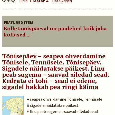
Sort by:
Title
Creator
Date Added
FEATURED ITEM
Kolletamispäeval on puulehed kõik juba
kollased ...
Tõnisepäev – seapea ohverdamine
Tõnisele, Tennüsele. Tõnisepäev.
Sigadele näidatakse päikest. Linu
peab sugema – saavad siledad sead.
Kedrata ei tohi – sead ei edene,
sigadel hakkab pea ringi käima
● seapea ohverdamine Tõnisele, Tennüsele
Δ sigadele näidatakse päikest
˅ linu peab sugema – saavad siledad sead