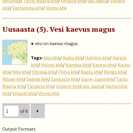
Setumaa
/
Tartu-Maarja khk
/
Urvaste khk
/
uus-aasta
/
Vaivara
khk
/
Vastseliina khk
/
Võnnu khk
Uusaasta (5). Vesi kaevus magus
● vesi on kaevus magus
Tags:
Äksi khk
/
Audru khk
/
Halliste khk
/
Hargla
khk
/
Helme khk
/
Kambja khk
/
Kanepi khk
/
Karksi
khk
/
Nõo khk
/
Otepää khk
/
Põlva khk
/
Rapla khk
/
Rõngu khk
/
Rõuge khk
/
Saarde khk
/
Sangaste khk
/
Suure-Jaani khk
/
Tartu-
Maarja khk
/
Tarvastu khk
/
Urvaste khk
/
uus-aasta
/
Vastseliina
khk
/
Viljandi khk
/
Võnnu khk
of 6
Output Formats