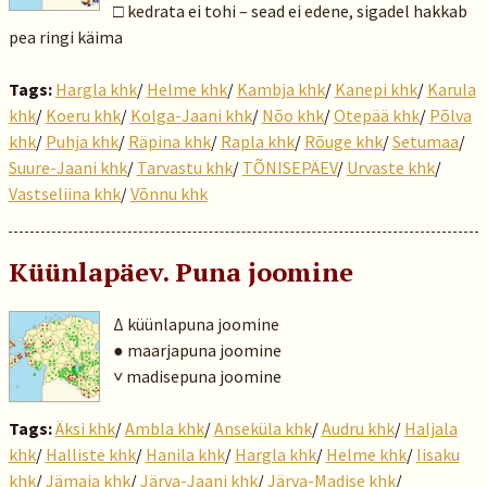
□ kedrata ei tohi – sead ei edene, sigadel hakkab
pea ringi käima
Tags:
Hargla khk
/
Helme khk
/
Kambja khk
/
Kanepi khk
/
Karula
khk
/
Koeru khk
/
Kolga-Jaani khk
/
Nõo khk
/
Otepää khk
/
Põlva
khk
/
Puhja khk
/
Räpina khk
/
Rapla khk
/
Rõuge khk
/
Setumaa
/
Suure-Jaani khk
/
Tarvastu khk
/
TÕNISEPÄEV
/
Urvaste khk
/
Vastseliina khk
/
Võnnu khk
Küünlapäev. Puna joomine
Δ küünlapuna joomine
● maarjapuna joomine
˅ madisepuna joomine
Tags:
Äksi khk
/
Ambla khk
/
Anseküla khk
/
Audru khk
/
Haljala
khk
/
Halliste khk
/
Hanila khk
/
Hargla khk
/
Helme khk
/
Iisaku
khk
/
Jämaja khk
/
Järva-Jaani khk
/
Järva-Madise khk
/