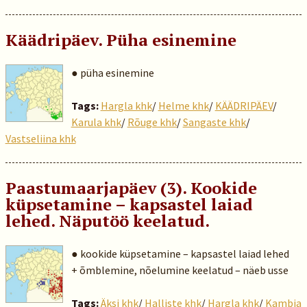
Käädripäev. Püha esinemine
● püha esinemine
Tags:
Hargla khk
/
Helme khk
/
KÄÄDRIPÄEV
/
Karula khk
/
Rõuge khk
/
Sangaste khk
/
Vastseliina khk
Paastumaarjapäev (3). Kookide
küpsetamine – kapsastel laiad
lehed. Näputöö keelatud.
● kookide küpsetamine – kapsastel laiad lehed
+ õmblemine, nõelumine keelatud – näeb usse
Tags:
Äksi khk
/
Halliste khk
/
Hargla khk
/
Kambja