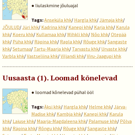
● liulaskmine jõuluajal
Tags:
Anseküla khk
/
Hargla khk
/
Jämaja khk
/
JÕULUD
/
Jüri khk
/
Kadrina khk
/
Kanepi khk
/
Karja khk
/
Karula
khk
/
Koeru khk
/
Kullamaa khk
/
Mihkli khk
/
Nõo khk
/
Otepää
khk
/
Püha khk
/
Räpina khk
/
Rapla khk
/
Rõuge khk
/
Sangaste
khk
/
Setumaa
/
Tartu-Maarja khk
/
Tarvastu khk
/
Urvaste khk
/
Varbla khk
/
Vastseliina khk
/
Viljandi khk
/
Viru-Jaagupi khk
Uusaasta (1). Loomad kõnelevad
● loomad kõnelevad pühal ööl
Tags:
Äksi khk
/
Hargla khk
/
Helme khk
/
Järva-
Madise khk
/
Kambja khk
/
Kanepi khk
/
Karula
khk
/
Laiuse khk
/
Maarja-Magdaleena khk
/
Palamuse khk
/
Põlva
khk
/
Räpina khk
/
Rõngu khk
/
Rõuge khk
/
Sangaste khk
/