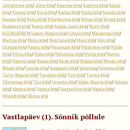
Jõelähtme khk
/
Jõhvi khk
/
Kaarma khk
/
Kadrina khk
/
Käina
khk
/
Kanepi khk
/
Karja khk
/
Karksi khk
/
Kärla khk
/
Karula khk
/
Karuse khk
/
Keila khk
/
Kihelkonna khk
/
Kihnu khk
/
Kirbla khk
/
Kodavere khk
/
Koeru khk
/
Kolga-Jaani khk
/
Kursi khk
/
KÜÜNLAPÄEV
/
Lääne-Nigula khk
/
Lihula khk
/
Märjamaa khk
/
Martna khk
/
Muhu khk
/
Mustjala khk
/
Nissi khk
/
Nõo khk
/
Otepää khk
/
Paistu khk
/
Palamuse khk
/
Pilistvere khk
/
Pöide
khk
/
Põlva khk
/
Püha khk
/
Pühalepa khk
/
Puhja khk
/
Rannu
khk
/
Räpina khk
/
Rapla khk
/
Reigi khk
/
Ridala khk
/
Rõngu khk
/
Rõuge khk
/
Saarde khk
/
Sangaste khk
/
Setumaa
/
Simuna khk
/
Tartu-Maarja khk
/
Tarvastu khk
/
Tori khk
/
Torma khk
/
Tõstamaa khk
/
Türi khk
/
Urvaste khk
/
Väike-Maarja khk
/
Valjala
khk
/
Vändra khk
/
Varbla khk
/
Vastseliina khk
/
Vigala khk
/
Viljandi khk
/
Võnnu khk
Vastlapäev (1). Sõnnik põllule