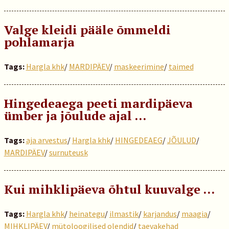
Valge kleidi pääle õmmeldi
pohlamarja
Tags:
Hargla khk
/
MARDIPÄEV
/
maskeerimine
/
taimed
Hingedeaega peeti mardipäeva
ümber ja jõulude ajal …
Tags:
aja arvestus
/
Hargla khk
/
HINGEDEAEG
/
JÕULUD
/
MARDIPÄEV
/
surnuteusk
Kui mihklipäeva õhtul kuuvalge …
Tags:
Hargla khk
/
heinategu
/
ilmastik
/
karjandus
/
maagia
/
MIHKLIPÄEV
/
mütoloogilised olendid
/
taevakehad