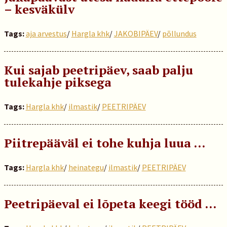
– kesväkülv
Tags:
aja arvestus
/
Hargla khk
/
JAKOBIPÄEV
/
põllundus
Kui sajab peetripäev, saab palju
tulekahje piksega
Tags:
Hargla khk
/
ilmastik
/
PEETRIPÄEV
Piitrepääväl ei tohe kuhja luua …
Tags:
Hargla khk
/
heinategu
/
ilmastik
/
PEETRIPÄEV
Peetripäeval ei lõpeta keegi tööd …