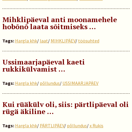
Mihklipäeval anti moonamehele
hobõnõ laata sõitmiseks …
Tags:
Hargla khk
/
laat
/
MIHKLIPÄEV
/
töösuhted
Ussimaarjapäeval kaeti
rukkikülvamist …
Tags:
Hargla khk
/
põllundus
/
USSIMAARJAPÄEV
Kui rüäkülv oli, siis: pärtlipäeval oli
rügä äkiline …
Tags:
Hargla khk
/
PÄRTLIPÄEV
/
põllundus
/
x Rukis