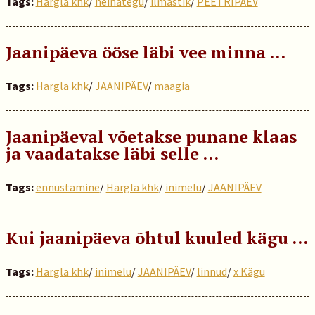
Tags:
Hargla khk
/
heinategu
/
ilmastik
/
PEETRIPÄEV
Jaanipäeva ööse läbi vee minna ...
Tags:
Hargla khk
/
JAANIPÄEV
/
maagia
Jaanipäeval võetakse punane klaas
ja vaadatakse läbi selle …
Tags:
ennustamine
/
Hargla khk
/
inimelu
/
JAANIPÄEV
Kui jaanipäeva õhtul kuuled kägu …
Tags:
Hargla khk
/
inimelu
/
JAANIPÄEV
/
linnud
/
x Kägu