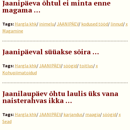
Jaanipäeva õhtul ei minta enne
magama …
Tags:
Hargla khk
/
inimelu
/
JAANIPÄEV
/
kodused tööd
/
linnud
/
x
Magamine
Jaanipäeval süüakse sõira ...
Tags:
Hargla khk
/
JAANIPÄEV
/
söögid
/
toitlus
/
x
Kohupiimatoidud
Jaanilaupäev õhtu laulis üks vana
naisterahvas ikka …
Tags:
Hargla khk
/
JAANIPÄEV
/
karjandus
/
maagia
/
söögid
/
x
Sead