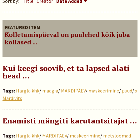
Sort by:
Title
Creator
Date Added
FEATURED ITEM
Kolletamispäeval on puulehed kõik juba
kollased ...
Kui keegi soovib, et ta lapsed alati
head …
Tags:
Hargla khk
/
maagia
/
MARDIPÄEV
/
maskeerimine
/
puud
/
x
Mardivits
Enamisti mängiti karutantsitajat …
Tags:
Hargla khk
/
MARDIPÄEV
/
maskeerimine
/
metsloomad