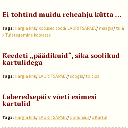
Ei tohtind muidu reheahju kütta …
Tags:
Hargla khk
/
kodused tööd
/
LAURITSAPÄEV
/
maagia
/
tuli
/
x Tuletegemine koldesse
Keedeti „päädikuid“, sika soolikud
kartulidega
Tags:
Hargla khk
/
LAURITSAPÄEV
/
söögid
/
toitlus
Laberedsepäiv võeti esimesi
kartulid
Tags:
Hargla khk
/
LAURITSAPÄEV
/
põllundus
/
x Kartul