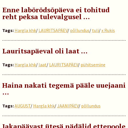
Enne labõrõdsõpäeva ei tohitud
reht peksa tulevalgusel …
Tags:
Hargla khk
/
LAURITSAPÄEV
/
põllundus
/
tuli
/
x Rukis
Lauritsapäeval oli laat …
Tags:
Hargla khk
/
laat
/
LAURITSAPÄEV
/
pühitsemine
Haina nakati tegemä pääle uuejaani
…
Tags:
AUGUST
/
Hargla khk
/
JAANIPÄEV
/
põllundus
Jakapäävast ütesä nädälid ettepoole